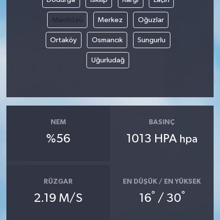
Mecitözü
Merkez
Oğuzlar
Ortaköy
Osmancık
Sungurlu
Uğurludağ
NEM
BASINÇ
%56
1013 HPA
hpa
RÜZGAR
EN DÜŞÜK / EN YÜKSEK
°
°
2.19 M/S
16
/ 30