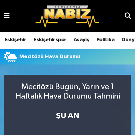
Asayiş
Eskişehir Hava Durumu
Çevre
Eskişehir Trafik Yoğunluk Haritası
Eskişehir
Eskişehirspor
Asayiş
Politika
Düny
Dünya
TFF 3.Lig 4.Grup Puan Durumu ve Fikstür
Mecitözü Hava Durumu
Eğitim
Tüm Manşetler
Ekonomi
Son Dakika Haberleri
Mecitözü Bugün, Yarın ve 1
Haftalık Hava Durumu Tahmini
Eskişehir
Haber Arşivi
ŞU AN
Eskişehirspor
Genel