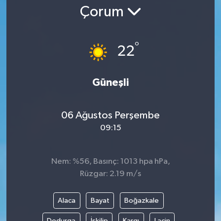
Çorum
Gündem
Kültür Sanat
°
22
Magazin
Güneşli
Politika
06 Ağustos Perşembe
Sağlık
09:15
Spor
Nem: %56, Basınç: 1013 hpa hPa,
Teknoloji
Rüzgar: 2.19 m/s
Yaşam
Alaca
Bayat
Boğazkale
Yurttan
Dodurga
İskilip
Kargı
Laçin