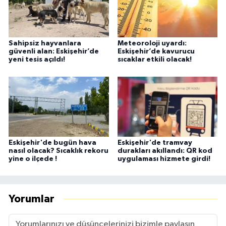
Sahipsiz hayvanlara
Meteoroloji uyardı:
güvenli alan: Eskişehir’de
Eskişehir’de kavurucu
yeni tesis açıldı!
sıcaklar etkili olacak!
Eskişehir'de bugün hava
Eskişehir'de tramvay
nasıl olacak? Sıcaklık rekoru
durakları akıllandı: QR kod
yine o ilçede !
uygulaması hizmete girdi!
Yorumlar