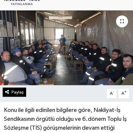
YAYINLANMA
Gündem
Kültür Sanat
Magazin
Politika
Sağlık
Spor
Paylaş
-
+
A
A
Teknoloji
Konu ile ilgili edinilen bilgilere göre, Nakliyat-İş
Yaşam
Sendikasının örgütlü olduğu ve 6.dönem Toplu İş
Sözleşme (TİS) görüşmelerinin devam ettiği
Yurttan