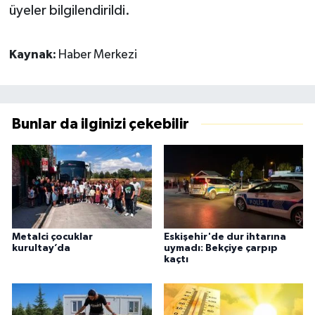
üyeler bilgilendirildi.
Kaynak:
Haber Merkezi
Bunlar da ilginizi çekebilir
Metalci çocuklar
Eskişehir'de dur ihtarına
kurultay’da
uymadı: Bekçiye çarpıp
kaçtı