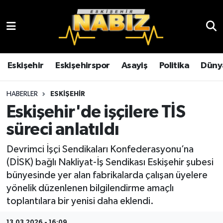
Asayiş
Eskişehir Hava Durumu
Çevre
Eskişehir Trafik Yoğunluk Haritası
Eskişehir
Eskişehirspor
Asayiş
Politika
Düny
Dünya
TFF 3.Lig 4.Grup Puan Durumu ve Fikstür
HABERLER
ESKIŞEHIR
Eskişehir'de işçilere TİS
Eğitim
Tüm Manşetler
süreci anlatıldı
Ekonomi
Son Dakika Haberleri
Devrimci İşçi Sendikaları Konfederasyonu’na
(DİSK) bağlı Nakliyat-İş Sendikası Eskişehir şubesi
Eskişehir
Haber Arşivi
bünyesinde yer alan fabrikalarda çalışan üyelere
yönelik düzenlenen bilgilendirme amaçlı
Eskişehirspor
toplantılara bir yenisi daha eklendi.
Genel
13.03.2026 - 16:09