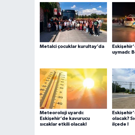
Metalci çocuklar kurultay’da
Eskişehir'
uymadı: B
Meteoroloji uyardı:
Eskişehir
Eskişehir’de kavurucu
olacak? Sı
sıcaklar etkili olacak!
ilçede !