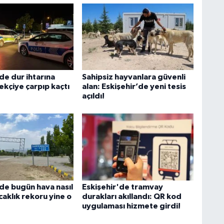
de dur ihtarına
Sahipsiz hayvanlara güvenli
ekçiye çarpıp kaçtı
alan: Eskişehir’de yeni tesis
açıldı!
'de bugün hava nasıl
Eskişehir'de tramvay
caklık rekoru yine o
durakları akıllandı: QR kod
uygulaması hizmete girdi!