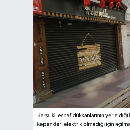
Gündem
Kültür Sanat
Magazin
Politika
Sağlık
Spor
Teknoloji
Yaşam
Karşılıklı esnaf dükkanlarının yer ald
kepenkleri elektrik olmadığı için açılma
Yurttan