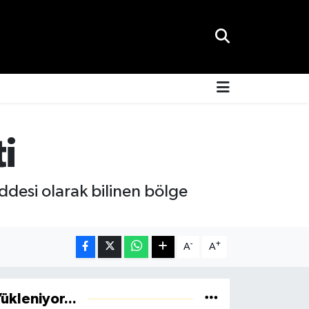
i
ddesi olarak bilinen bölge
-
+
A
A
ükleniyor...