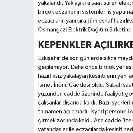
yakalandı. Yaklaşık iki saat süren elek
birçok eczanenin sistemleri iş yapama
eczacıların yanı sıra tüm esnaf hazırlık
Osmangazi Elektrik Dağıtım Şirketine 
KEPENKLER AÇILIR
Eskişehir’de son günlerde sıkça meydan
geçilemiyor. Daha önce birçok yerleşim
hazırlıksız yakalayan kesintilerin yeni 
İsmet İnönü Caddesi oldu. Sabah saat
yüzünden cadde üzerinde faaliyet gö
çalışanlar dışarıda kaldı. Bazı işyerler
tamamen açılamadı. İşyeri personeli d
girmek zorunda kaldı. Ana cadde üzer
vatandaşlar ile eczacılarda kesinti n