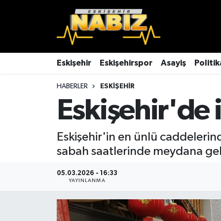
Asayiş
Eskişehir Hava Durumu
Çevre
Eskişehir Trafik Yoğunluk Haritası
Eskişehir
Eskişehirspor
Asayiş
Politik
HABERLER
ESKIŞEHIR
Dünya
TFF 3.Lig 4.Grup Puan Durumu ve Fikstür
Eskişehir'de i
Eğitim
Tüm Manşetler
Eskişehir'in en ünlü caddelerin
Ekonomi
Son Dakika Haberleri
sabah saatlerinde meydana gelen
Eskişehir
Haber Arşivi
05.03.2026 - 16:33
YAYINLANMA
Eskişehirspor
Genel