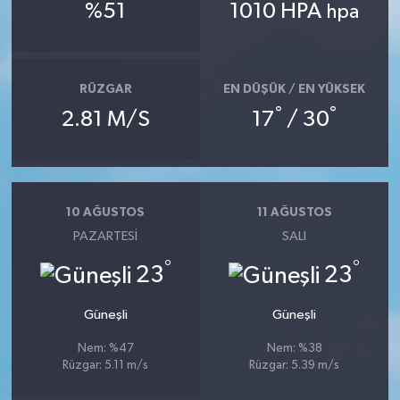
%51
1010 HPA
hpa
RÜZGAR
EN DÜŞÜK / EN YÜKSEK
°
°
2.81 M/S
17
/ 30
10 AĞUSTOS
11 AĞUSTOS
PAZARTESI
SALI
°
°
23
23
Güneşli
Güneşli
Nem: %47
Nem: %38
Rüzgar: 5.11 m/s
Rüzgar: 5.39 m/s