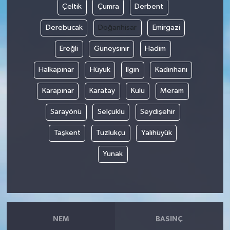
Çeltik
Çumra
Derbent
Derebucak
Doğanhisar
Emirgazi
Ereğli
Güneysınır
Hadim
Halkapınar
Hüyük
Ilgın
Kadınhanı
Karapınar
Karatay
Kulu
Meram
Sarayönü
Selçuklu
Seydişehir
Taşkent
Tuzlukçu
Yalıhüyük
Yunak
NEM
BASINÇ