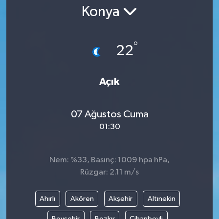
Konya
Gündem
Kültür Sanat
°
22
Magazin
Açık
Politika
07 Ağustos Cuma
Sağlık
01:30
Spor
Nem: %33, Basınç: 1009 hpa hPa,
Teknoloji
Rüzgar: 2.11 m/s
Yaşam
Ahırlı
Akören
Akşehir
Altınekin
Yurttan
Beyşehir
Bozkır
Cihanbeyli