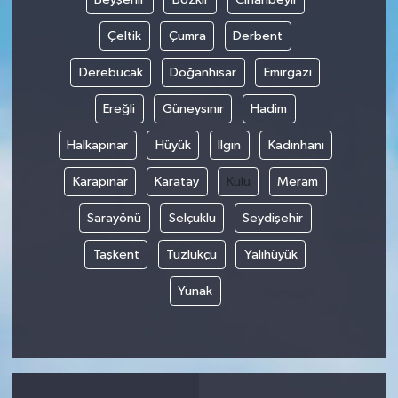
Çeltik
Çumra
Derbent
Derebucak
Doğanhisar
Emirgazi
Ereğli
Güneysınır
Hadim
Halkapınar
Hüyük
Ilgın
Kadınhanı
Karapınar
Karatay
Kulu
Meram
Sarayönü
Selçuklu
Seydişehir
Taşkent
Tuzlukçu
Yalıhüyük
Yunak