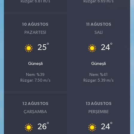
Rüzgar: 6.81 m/s
Rüzgar: 6.69 m/s
10 AĞUSTOS
11 AĞUSTOS
PAZARTESI
SALI
°
°
25
24
Güneşli
Güneşli
Nem: %39
Nem: %41
Rüzgar: 7.50 m/s
Rüzgar: 5.39 m/s
12 AĞUSTOS
13 AĞUSTOS
ÇARŞAMBA
PERŞEMBE
°
°
26
24