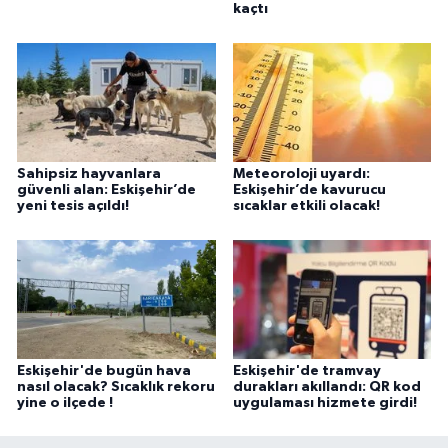
kaçtı
Sahipsiz hayvanlara
Meteoroloji uyardı:
güvenli alan: Eskişehir’de
Eskişehir’de kavurucu
yeni tesis açıldı!
sıcaklar etkili olacak!
Eskişehir'de bugün hava
Eskişehir'de tramvay
nasıl olacak? Sıcaklık rekoru
durakları akıllandı: QR kod
yine o ilçede !
uygulaması hizmete girdi!