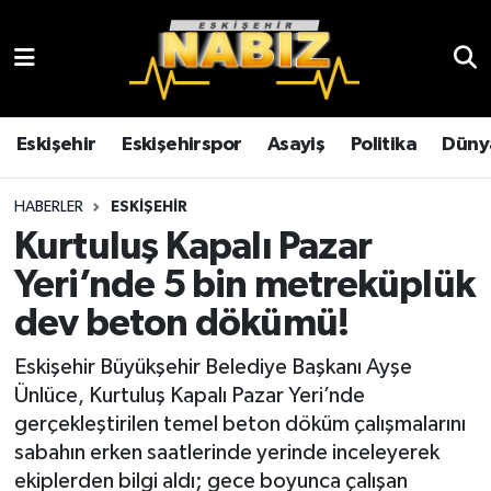
Asayiş
Eskişehir Hava Durumu
Çevre
Eskişehir Trafik Yoğunluk Haritası
Eskişehir
Eskişehirspor
Asayiş
Politika
Düny
Dünya
TFF 3.Lig 4.Grup Puan Durumu ve Fikstür
HABERLER
ESKIŞEHIR
Kurtuluş Kapalı Pazar
Eğitim
Tüm Manşetler
Yeri’nde 5 bin metreküplük
Ekonomi
Son Dakika Haberleri
dev beton dökümü!
Eskişehir
Haber Arşivi
Eskişehir Büyükşehir Belediye Başkanı Ayşe
Ünlüce, Kurtuluş Kapalı Pazar Yeri’nde
Eskişehirspor
gerçekleştirilen temel beton döküm çalışmalarını
sabahın erken saatlerinde yerinde inceleyerek
Genel
ekiplerden bilgi aldı; gece boyunca çalışan