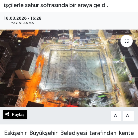
işçilerle sahur sofrasında bir araya geldi.
Gündem
16.03.2026 - 16:28
YAYINLANMA
Kültür Sanat
Magazin
Politika
Sağlık
Spor
Teknoloji
Paylaş
-
+
A
A
Yaşam
Eskişehir Büyükşehir Belediyesi tarafından kente
Yurttan