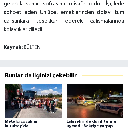
gelerek sahur sofrasına misafir oldu. İşçilerle
sohbet eden Ünlüce, emeklerinden dolayı tüm
çalışanlara teşekkür ederek çalışmalarında
kolaylıklar diledi.
Kaynak:
BÜLTEN
Bunlar da ilginizi çekebilir
Metalci çocuklar
Eskişehir'de dur ihtarına
kurultay’da
uymadı: Bekçiye çarpıp