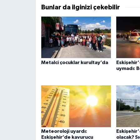
Bunlar da ilginizi çekebilir
Metalci çocuklar kurultay’da
Eskişehir'
uymadı: B
Meteoroloji uyardı:
Eskişehir
Eskişehir’de kavurucu
olacak? Sı