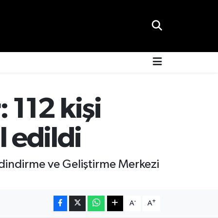
112 kişi
 edildi
Edindirme ve Geliştirme Merkezi
-
+
A
A