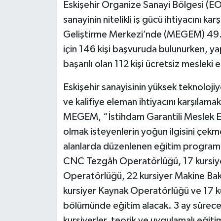
Eskişehir Organize Sanayi Bölgesi (E
sanayinin nitelikli iş gücü ihtiyacını 
Geliştirme Merkezi’nde (MEGEM) 49.
için 146 kişi başvuruda bulunurken, y
başarılı olan 112 kişi ücretsiz mesleki
Eskişehir sanayisinin yüksek teknoloji
ve kalifiye eleman ihtiyacını karşılam
MEGEM, “İstihdam Garantili Meslek Eğ
olmak isteyenlerin yoğun ilgisini çek
alanlarda düzenlenen eğitim program
CNC Tezgâh Operatörlüğü, 17 kursiy
Operatörlüğü, 22 kursiyer Makine B
kursiyer Kaynak Operatörlüğü ve 17 
bölümünde eğitim alacak. 3 ay sürecek
kursiyerler, teorik ve uygulamalı eğiti