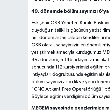
49. dönemde bölüm sayımızı 6’ya 
Eskişehir OSB Yönetim Kurulu Başkanı
duyduğu nitelikli iş gücünün yetiştirilm
her dönem artan talebin kendilerini me
OSB olarak sanayimizin en önemli ihtiyaç
yetiştirmek amacıyla kurduğumuz MEGE
49. dönem için 146 adayımız mülakata
sonucunda 112 kursiyerimizi eğitim pro
ihtiyaçları doğrultusunda eğitim alanl
bölüm sayımızı artırdık ve yeni döne
“CNC Abkant Pres Operatörlüğü” bölü
Böylece eğitim verdiğimi bölüm sayısın
MEGEM sayesinde gençlerimize me