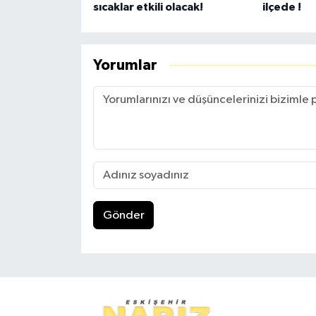
sıcaklar etkili olacak!
ilçede !
Yorumlar
Gönder