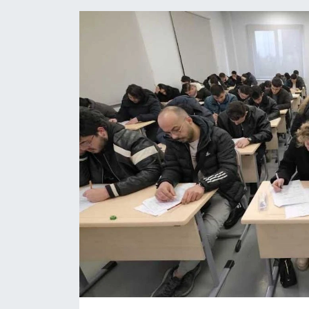
Gündem
Kültür Sanat
Magazin
Politika
Sağlık
Spor
Teknoloji
Yaşam
Yurttan