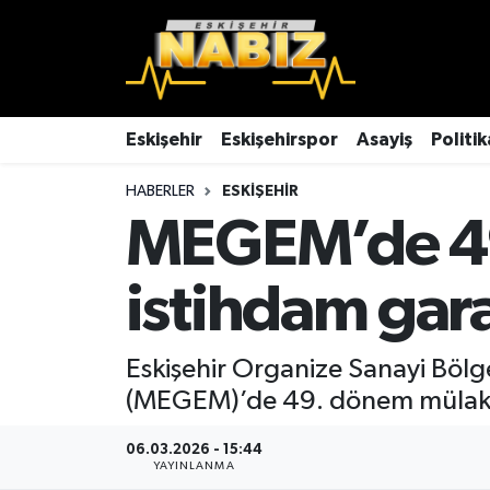
Asayiş
Eskişehir Hava Durumu
Çevre
Eskişehir Trafik Yoğunluk Haritası
Eskişehir
Eskişehirspor
Asayiş
Politik
HABERLER
ESKIŞEHIR
Dünya
TFF 3.Lig 4.Grup Puan Durumu ve Fikstür
MEGEM’de 49.
Eğitim
Tüm Manşetler
istihdam gara
Ekonomi
Son Dakika Haberleri
Eskişehir
Haber Arşivi
Eskişehir Organize Sanayi Bölg
(MEGEM)’de 49. dönem mülaka
Eskişehirspor
06.03.2026 - 15:44
YAYINLANMA
Genel