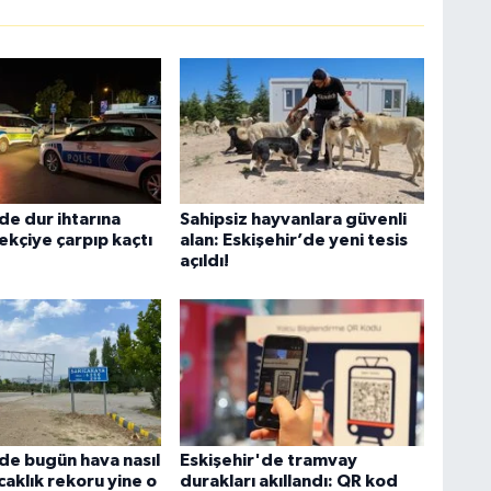
de dur ihtarına
Sahipsiz hayvanlara güvenli
ekçiye çarpıp kaçtı
alan: Eskişehir’de yeni tesis
açıldı!
'de bugün hava nasıl
Eskişehir'de tramvay
caklık rekoru yine o
durakları akıllandı: QR kod