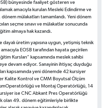
OSB) bünyesinde faaliyet gösteren ve
karşılamak amacıyla kurulan Mesleki Edindirme ve
 dönem mülakatları tamamlandı. Yeni dönem
apılan seçme sınavı ve mülakatlar sonucunda
 eğitim almaya hak kazandı.
ye dayalı üretim yapısına uygun, yetişmiş teknik
ak amacıyla EOSB tarafından hayata geçirilen
itim Kursları” kapsamında meslek sahibi
meye devam ediyor. Sanayinin ihtiyaç duyduğu
ları kapsamında yeni dönemde 42 kursiyer
er Kalite Kontrol ve CMM Boyutsal Ölçüm
akımOperatörlüğü ve Montaj Operatörlüğü, 14
kursiyer ise CNC Abkant Pres Operatörlüğü
 olan 49. dönem eğitimleriyle birlikte
mler alarak sanayiye kazandırılacak.