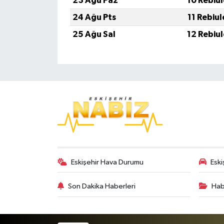
23 Ağu Paz
10 Rebiu
24 Ağu Pts
11 Rebiu
25 Ağu Sal
12 Rebiu
Eskişehir Hava Durumu
Eski
Son Dakika Haberleri
Hab