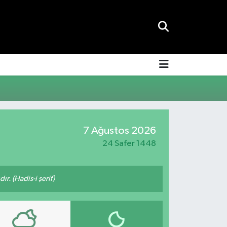
7 Ağustos 2026
24 Safer 1448
ır. (Hadis-i şerif)