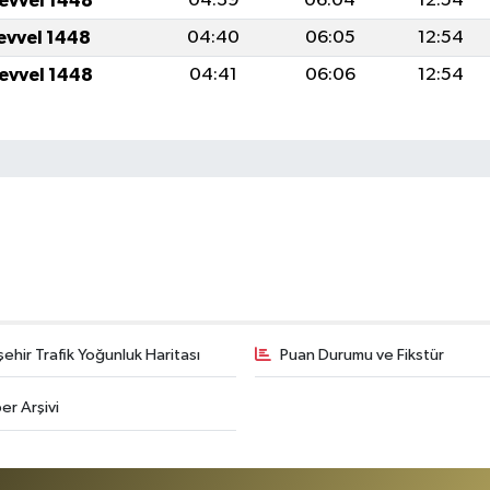
levvel 1448
04:39
06:04
12:54
levvel 1448
04:40
06:05
12:54
levvel 1448
04:41
06:06
12:54
şehir Trafik Yoğunluk Haritası
Puan Durumu ve Fikstür
er Arşivi