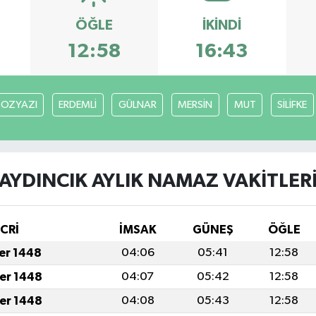
ÖĞLE
İKINDI
12:58
16:43
BOZYAZI
ERDEMLİ
GÜLNAR
MERSİN
MUT
SİLİFKE
AYDINCIK AYLIK NAMAZ VAKITLER
İCRİ
İMSAK
GÜNEŞ
ÖĞLE
fer 1448
04:06
05:41
12:58
fer 1448
04:07
05:42
12:58
fer 1448
04:08
05:43
12:58