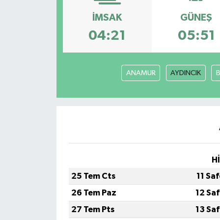
İMSAK
GÜNEŞ
Gündem
04:21
05:51
Kültür Sanat
Magazin
ANAMUR
AYDINCIK
Politika
Sağlık
Spor
H
Teknoloji
25 Tem Cts
11 Sa
Yaşam
26 Tem Paz
12 Sa
27 Tem Pts
13 Sa
Yurttan