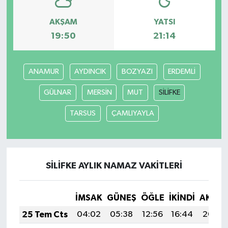
AKŞAM
YATSI
19:50
21:14
ANAMUR
AYDINCIK
BOZYAZI
ERDEMLİ
GÜLNAR
MERSİN
MUT
SİLİFKE
TARSUS
ÇAMLIYAYLA
SİLİFKE AYLIK NAMAZ VAKITLERI
İMSAK
GÜNEŞ
ÖĞLE
İKINDI
AKŞA
25 Tem Cts
04:02
05:38
12:56
16:44
20:04