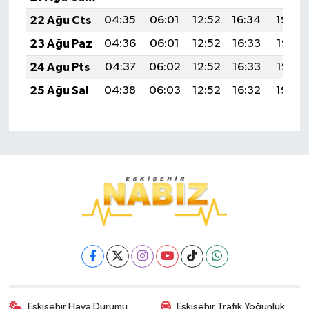
22 Ağu Cts
04:35
06:01
12:52
16:34
19:34
23 Ağu Paz
04:36
06:01
12:52
16:33
19:33
24 Ağu Pts
04:37
06:02
12:52
16:33
19:32
25 Ağu Sal
04:38
06:03
12:52
16:32
19:30
Eskişehir Hava Durumu
Eskişehir Trafik Yoğunluk