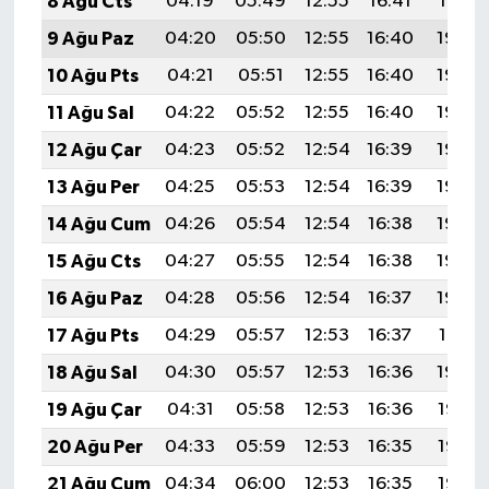
8 Ağu Cts
04:19
05:49
12:55
16:41
19:51
9 Ağu Paz
04:20
05:50
12:55
16:40
19:50
10 Ağu Pts
04:21
05:51
12:55
16:40
19:49
11 Ağu Sal
04:22
05:52
12:55
16:40
19:48
12 Ağu Çar
04:23
05:52
12:54
16:39
19:46
13 Ağu Per
04:25
05:53
12:54
16:39
19:45
14 Ağu Cum
04:26
05:54
12:54
16:38
19:44
15 Ağu Cts
04:27
05:55
12:54
16:38
19:43
16 Ağu Paz
04:28
05:56
12:54
16:37
19:42
17 Ağu Pts
04:29
05:57
12:53
16:37
19:41
18 Ağu Sal
04:30
05:57
12:53
16:36
19:39
19 Ağu Çar
04:31
05:58
12:53
16:36
19:38
20 Ağu Per
04:33
05:59
12:53
16:35
19:37
21 Ağu Cum
04:34
06:00
12:53
16:35
19:35