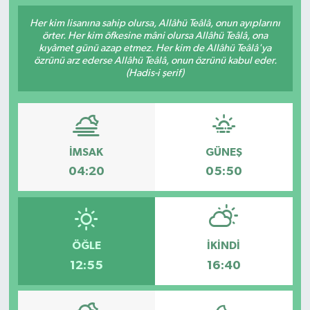
Her kim lisanına sahip olursa, Allâhü Teâlâ, onun ayıplarını
Gündem
örter. Her kim öfkesine mâni olursa Allâhü Teâlâ, ona
kıyâmet günü azap etmez. Her kim de Allâhü Teâlâ'ya
Kültür Sanat
özrünü arz ederse Allâhü Teâlâ, onun özrünü kabul eder.
(Hadis-i şerif)
Magazin
Politika
İMSAK
GÜNEŞ
Sağlık
04:20
05:50
Spor
Teknoloji
ÖĞLE
İKINDI
12:55
16:40
Yaşam
Yurttan