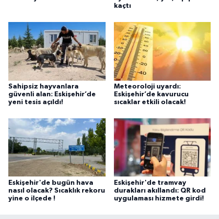
kaçtı
Sahipsiz hayvanlara
Meteoroloji uyardı:
güvenli alan: Eskişehir’de
Eskişehir’de kavurucu
yeni tesis açıldı!
sıcaklar etkili olacak!
Eskişehir'de bugün hava
Eskişehir'de tramvay
nasıl olacak? Sıcaklık rekoru
durakları akıllandı: QR kod
yine o ilçede !
uygulaması hizmete girdi!