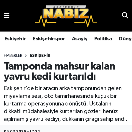
Asayiş
Eskişehir Hava Durumu
Çevre
Eskişehir Trafik Yoğunluk Haritası
Eskişehir
Eskişehirspor
Asayiş
Politika
Düny
Dünya
TFF 3.Lig 4.Grup Puan Durumu ve Fikstür
HABERLER
ESKIŞEHIR
Tamponda mahsur kalan
Eğitim
Tüm Manşetler
yavru kedi kurtarıldı
Ekonomi
Son Dakika Haberleri
Eskişehir’de bir aracın arka tamponundan gelen
miyavlama sesi, oto tamirhanesinde küçük bir
Eskişehir
Haber Arşivi
kurtarma operasyonuna dönüştü. Ustaların
dikkatli müdahalesiyle kurtarılan gözleri henüz
Eskişehirspor
açılmamış yavru kediyi, dükkanın çırağı sahiplendi.
Genel
05.03.2026 - 17:34