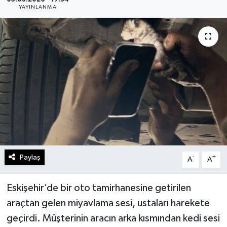
YAYINLANMA
Gündem
Kültür Sanat
Magazin
Politika
Sağlık
Spor
Paylaş
-
+
A
A
Teknoloji
Eskişehir’de bir oto tamirhanesine getirilen
Yaşam
araçtan gelen miyavlama sesi, ustaları harekete
geçirdi. Müşterinin aracın arka kısmından kedi sesi
Yurttan