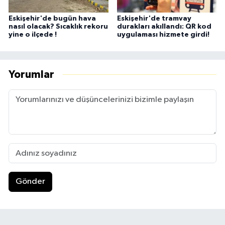
Eskişehir'de bugün hava
Eskişehir'de tramvay
nasıl olacak? Sıcaklık rekoru
durakları akıllandı: QR kod
yine o ilçede !
uygulaması hizmete girdi!
Yorumlar
Gönder