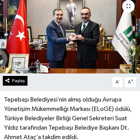
Gündem
Kültür Sanat
Magazin
Politika
Sağlık
Paylaş
-
+
A
A
Spor
Tepebaşı Belediyesi’nin almış olduğu Avrupa
Teknoloji
Yönetişim Mükemmelliği Markası (ELoGE) ödülü,
Türkiye Belediyeler Birliği Genel Sekreteri Suat
Yaşam
Yıldız tarafından Tepebaşı Belediye Başkanı Dt.
Ahmet Ataç’a takdim edildi.
Yurttan