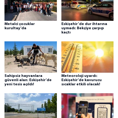
Metalci çocuklar
Eskişehir'de dur ihtarına
kurultay’da
uymadı: Bekçiye çarpıp
kaçtı
Sahipsiz hayvanlara
Meteoroloji uyardı:
güvenli alan: Eskişehir’de
Eskişehir’de kavurucu
yeni tesis açıldı!
sıcaklar etkili olacak!