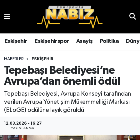
Asayiş
Eskişehir Hava Durumu
Çevre
Eskişehir Trafik Yoğunluk Haritası
Eskişehir
Eskişehirspor
Asayiş
Politika
Düny
Dünya
TFF 3.Lig 4.Grup Puan Durumu ve Fikstür
HABERLER
ESKIŞEHIR
Tepebaşı Belediyesi’ne
Eğitim
Tüm Manşetler
Avrupa’dan önemli ödül
Ekonomi
Son Dakika Haberleri
Tepebaşı Belediyesi, Avrupa Konseyi tarafından
verilen Avrupa Yönetişim Mükemmelliği Markası
Eskişehir
Haber Arşivi
(ELoGE) ödülüne layık görüldü
Eskişehirspor
12.03.2026 - 16:27
YAYINLANMA
Genel