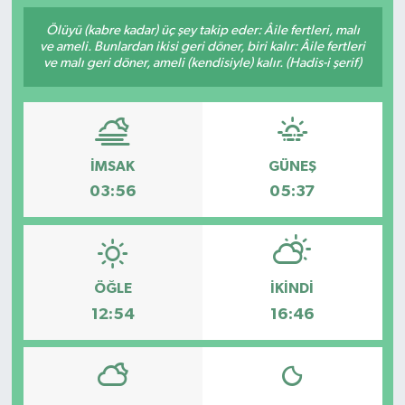
Ölüyü (kabre kadar) üç şey takip eder: Âile fertleri, malı
Gündem
ve ameli. Bunlardan ikisi geri döner, biri kalır: Âile fertleri
ve malı geri döner, ameli (kendisiyle) kalır. (Hadis-i şerif)
Kültür Sanat
Magazin
İMSAK
GÜNEŞ
Politika
03:56
05:37
Sağlık
Spor
ÖĞLE
İKINDI
Teknoloji
12:54
16:46
Yaşam
Yurttan