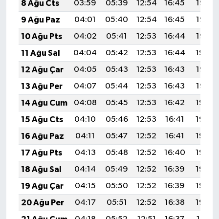
8 Ağu Cts
03:59
05:39
12:54
16:45
19:58
9 Ağu Paz
04:01
05:40
12:54
16:45
19:57
10 Ağu Pts
04:02
05:41
12:53
16:44
19:56
11 Ağu Sal
04:04
05:42
12:53
16:44
19:54
12 Ağu Çar
04:05
05:43
12:53
16:43
19:53
13 Ağu Per
04:07
05:44
12:53
16:43
19:52
14 Ağu Cum
04:08
05:45
12:53
16:42
19:50
15 Ağu Cts
04:10
05:46
12:53
16:41
19:49
16 Ağu Paz
04:11
05:47
12:52
16:41
19:48
17 Ağu Pts
04:13
05:48
12:52
16:40
19:46
18 Ağu Sal
04:14
05:49
12:52
16:39
19:45
19 Ağu Çar
04:15
05:50
12:52
16:39
19:43
20 Ağu Per
04:17
05:51
12:52
16:38
19:42