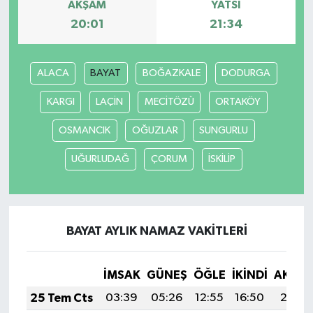
AKŞAM
YATSI
20:01
21:34
ALACA
BAYAT
BOĞAZKALE
DODURGA
KARGI
LAÇİN
MECİTÖZÜ
ORTAKÖY
OSMANCIK
OĞUZLAR
SUNGURLU
UĞURLUDAĞ
ÇORUM
İSKİLİP
BAYAT AYLIK NAMAZ VAKITLERI
İMSAK
GÜNEŞ
ÖĞLE
İKINDI
AKŞA
25 Tem Cts
03:39
05:26
12:55
16:50
20:13