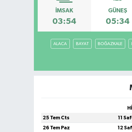
İMSAK
GÜNEŞ
Gündem
03:54
05:34
Kültür Sanat
Magazin
ALACA
BAYAT
BOĞAZKALE
Politika
Sağlık
Spor
Teknoloji
H
Yaşam
25 Tem Cts
11 Sa
26 Tem Paz
12 Sa
Yurttan