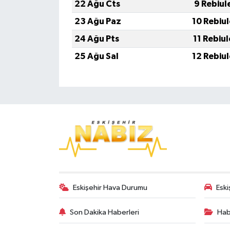
22 Ağu Cts
9 Rebiul
23 Ağu Paz
10 Rebiu
24 Ağu Pts
11 Rebiu
25 Ağu Sal
12 Rebiu
Eskişehir Hava Durumu
Eski
Son Dakika Haberleri
Hab