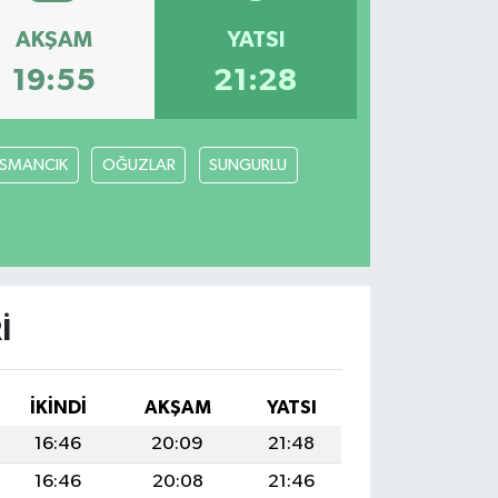
AKŞAM
YATSI
19:55
21:28
SMANCIK
OĞUZLAR
SUNGURLU
I
İKINDI
AKŞAM
YATSI
16:46
20:09
21:48
16:46
20:08
21:46