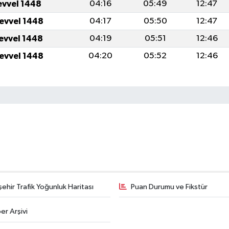
evvel 1448
04:16
05:49
12:47
levvel 1448
04:17
05:50
12:47
levvel 1448
04:19
05:51
12:46
levvel 1448
04:20
05:52
12:46
şehir Trafik Yoğunluk Haritası
Puan Durumu ve Fikstür
er Arşivi