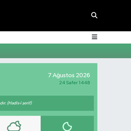
7 Ağustos 2026
24 Safer 1448
ır. (Hadis-i şerif)