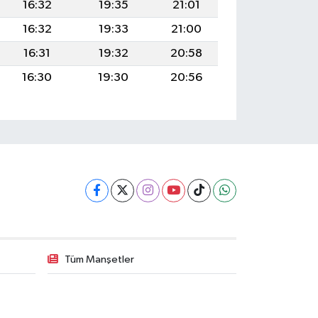
16:32
19:35
21:01
16:32
19:33
21:00
16:31
19:32
20:58
16:30
19:30
20:56
Tüm Manşetler