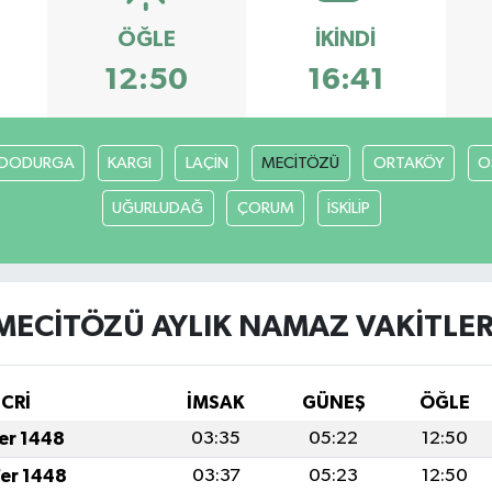
ÖĞLE
İKINDI
12:50
16:41
DODURGA
KARGI
LAÇİN
MECİTÖZÜ
ORTAKÖY
O
UĞURLUDAĞ
ÇORUM
İSKİLİP
MECİTÖZÜ AYLIK NAMAZ VAKITLER
İCRİ
İMSAK
GÜNEŞ
ÖĞLE
fer 1448
03:35
05:22
12:50
fer 1448
03:37
05:23
12:50