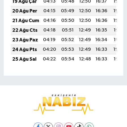
19 Ağu Çar
04:13
05:48
12:50
16:37
19:42
20 Ağu Per
04:15
05:49
12:50
16:36
19:40
21 Ağu Cum
04:16
05:50
12:50
16:36
19:39
22 Ağu Cts
04:18
05:51
12:49
16:35
19:37
23 Ağu Paz
04:19
05:52
12:49
16:34
19:36
24 Ağu Pts
04:20
05:53
12:49
16:33
19:34
25 Ağu Sal
04:22
05:54
12:48
16:33
19:33