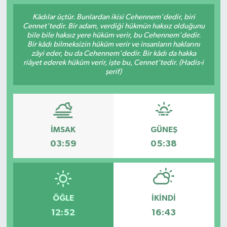
Kâdılar üçtür. Bunlardan ikisi Cehennem'dedir, biri
Gündem
Cennet'tedir. Bir adam, verdiği hükmün haksız olduğunu
bile bile haksız yere hüküm verir, bu Cehennem'dedir.
Kültür Sanat
Bir kâdı bilmeksizin hüküm verir ve insanların haklarını
zâyi eder, bu da Cehennem'dedir. Bir kâdı da hakka
riâyet ederek hüküm verir, işte bu, Cennet'tedir. (Hadis-i
Magazin
şerif)
Politika
Sağlık
İMSAK
GÜNEŞ
03:59
05:38
Spor
Teknoloji
ÖĞLE
İKINDI
Yaşam
12:52
16:43
Yurttan