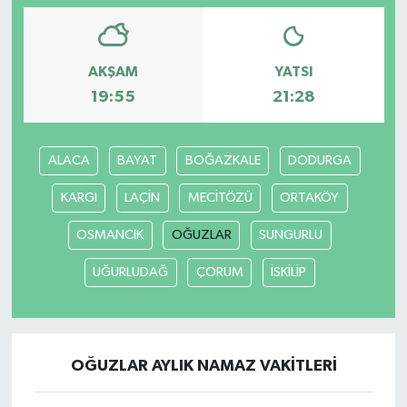
AKŞAM
YATSI
19:55
21:28
ALACA
BAYAT
BOĞAZKALE
DODURGA
KARGI
LAÇİN
MECİTÖZÜ
ORTAKÖY
OSMANCIK
OĞUZLAR
SUNGURLU
UĞURLUDAĞ
ÇORUM
İSKİLİP
OĞUZLAR AYLIK NAMAZ VAKITLERI