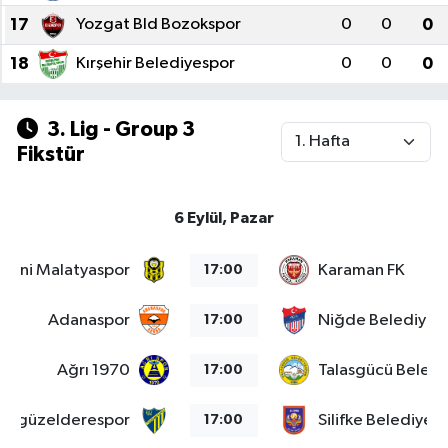
17
Yozgat Bld Bozokspor
0
0
0
18
Kırşehir Belediyespor
0
0
0
3. Lig - Group 3
Fikstür
6 Eylül, Pazar
Yeni Malatyaspor
Karaman FK
17:00
Adanaspor
Niğde Belediyesi
17:00
Ağrı 1970
Talasgücü Beledi
17:00
s Özgüzelderespor
Silifke Belediyes
17:00