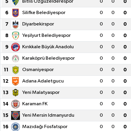
5
Bitlis Özgüzelderespor
0
0
0
Gündem
6
Silifke Belediyespor
0
0
0
7
Diyarbekirspor
0
0
0
Kültür Sanat
8
Yeşilyurt Belediyespor
0
0
0
Magazin
9
Kırıkkale Büyük Anadolu
0
0
0
Politika
10
Karaköprü Belediyespor
0
0
0
11
Osmaniyespor
0
0
0
Sağlık
12
Adana Adaletgucu
0
0
0
Spor
13
Yeni Malatyaspor
0
0
0
Teknoloji
14
Karaman FK
0
0
0
Yaşam
15
Yeni Mersin Idmanyurdu
0
0
0
16
Mazıdağı Fosfatspor
0
0
0
Yurttan