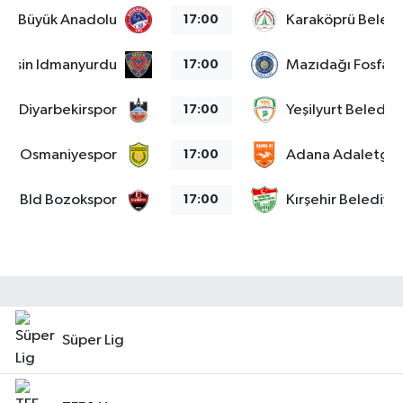
kale Büyük Anadolu
Karaköprü Beled
17:00
Mersin Idmanyurdu
Mazıdağı Fosfat
17:00
Diyarbekirspor
Yeşilyurt Belediy
17:00
Osmaniyespor
Adana Adaletgu
17:00
at Bld Bozokspor
Kırşehir Belediye
17:00
Süper Lig