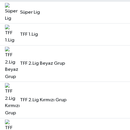
Gündem
Süper Lig
Kültür Sanat
TFF 1.Lig
Magazin
Politika
TFF 2.Lig Beyaz Grup
Sağlık
Spor
Teknoloji
TFF 2.Lig Kırmızı Grup
Yaşam
Yurttan