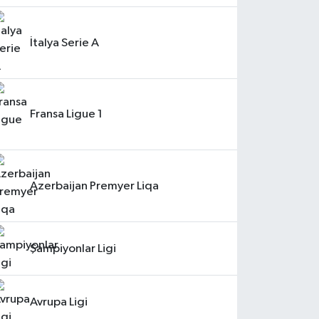
İtalya Serie A
Fransa Ligue 1
Azerbaijan Premyer Liqa
Şampiyonlar Ligi
Avrupa Ligi