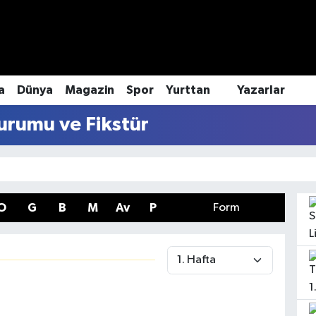
a
Dünya
Magazin
Spor
Yurttan
Yazarlar
urumu ve Fikstür
O
G
B
M
Av
P
Form