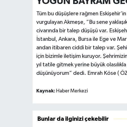
YOĞUN BAYRAM GE
​Tüm bu düşüşlere rağmen Eskişehir’in
vurgulayan Akmeşe, “Bu sene yaklaşı
civarında bir talep düşüşü var. Eskişe
İstanbul, Ankara, Bursa ile Ege ve Ma
andan itibaren ciddi bir talep var. Şeh
için bizimle iletişim kuruyor. Şehrimiz
yıl tatile gitmek yerine büyük olasılıkl
düşünüyorum” dedi. Emrah Köse ( Ö
Kaynak:
Haber Merkezi
Bunlar da ilginizi çekebilir