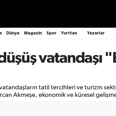
a
Dünya
Magazin
Spor
Yurttan
Yazarlar
düşüş vatandaşı "
atandaşların tatil tercihleri ve turizm s
an Akmeşe, ekonomik ve küresel gelişmeler