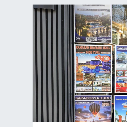
Gündem
Kültür Sanat
Magazin
Politika
Sağlık
Spor
Teknoloji
Yaşam
Yurttan