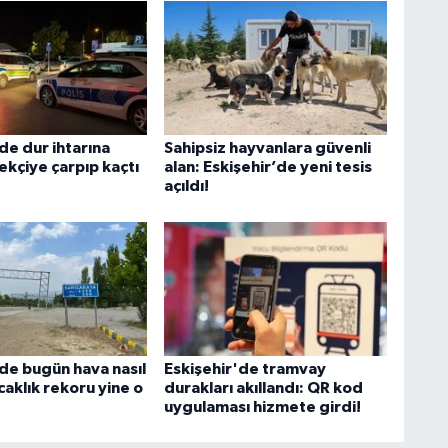
de dur ihtarına
Sahipsiz hayvanlara güvenli
ekçiye çarpıp kaçtı
alan: Eskişehir’de yeni tesis
açıldı!
'de bugün hava nasıl
Eskişehir'de tramvay
caklık rekoru yine o
durakları akıllandı: QR kod
uygulaması hizmete girdi!