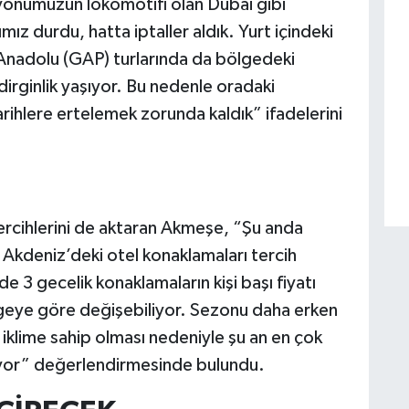
syonumuzun lokomotifi olan Dubai gibi
ız durdu, hatta iptaller aldık. Yurt içindeki
Anadolu (GAP) turlarında da bölgedeki
dirginlik yaşıyor. Bu nedenle oradaki
tarihlere ertelemek zorunda kaldık” ifadelerini
tercihlerini de aktaran Akmeşe, “Şu anda
e Akdeniz’deki otel konaklamaları tercih
erde 3 gecelik konaklamaların kişi başı fiyatı
lgeye göre değişebiliyor. Sezonu daha erken
iklime sahip olması nedeniyle şu an en çok
üyor” değerlendirmesinde bulundu.