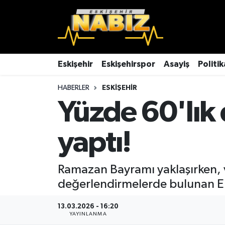
Asayiş
Eskişehir Hava Durumu
Çevre
Eskişehir Trafik Yoğunluk Haritası
Eskişehir
Eskişehirspor
Asayiş
Politik
HABERLER
ESKIŞEHIR
Dünya
TFF 3.Lig 4.Grup Puan Durumu ve Fikstür
Yüzde 60'lık 
Eğitim
Tüm Manşetler
yaptı!
Ekonomi
Son Dakika Haberleri
Eskişehir
Haber Arşivi
Ramazan Bayramı yaklaşırken, v
değerlendirmelerde bulunan Erc
Eskişehirspor
13.03.2026 - 16:20
YAYINLANMA
Genel