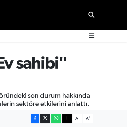
Ev sahibi"
ektöründeki son durum hakkında
in sektöre etkilerini anlattı.
-
+
A
A