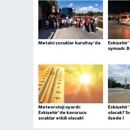
Metalci çocuklar kurultay’da
Eskişehir'
uymadı: B
Meteoroloji uyardı:
Eskişehir
Eskişehir’de kavurucu
olacak? Sı
sıcaklar etkili olacak!
ilçede !