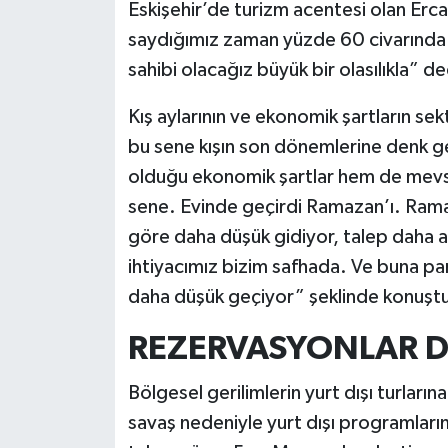
​Eskişehir’de turizm acentesi olan Er
saydığımız zaman yüzde 60 civarında b
sahibi olacağız büyük bir olasılıkla” de
Kış aylarının ve ekonomik şartların s
bu sene kışın son dönemlerine denk gel
olduğu ekonomik şartlar hem de mevsim
sene. Evinde geçirdi Ramazan’ı. Ramaz
göre daha düşük gidiyor, talep daha az
ihtiyacımız bizim safhada. Ve buna par
daha düşük geçiyor” şeklinde konuşt
REZERVASYONLAR 
Bölgesel gerilimlerin yurt dışı turla
savaş nedeniyle yurt dışı programlar