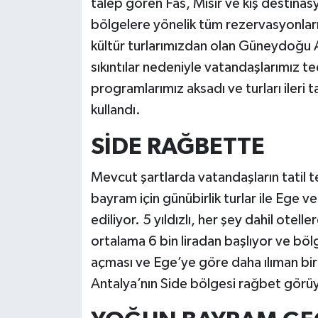
talep gören Fas, Mısır ve kış destina
bölgelere yönelik tüm rezervasyonlarım
kültür turlarımızdan olan Güneydoğu 
sıkıntılar nedeniyle vatandaşlarımız te
programlarımız aksadı ve turları ileri 
kullandı.
SİDE RAĞBETTE
​Mevcut şartlarda vatandaşların tatil 
bayram için günübirlik turlar ile Ege v
ediliyor. 5 yıldızlı, her şey dahil otell
ortalama 6 bin liradan başlıyor ve bö
açması ve Ege’ye göre daha ılıman bir 
Antalya’nın Side bölgesi rağbet gör