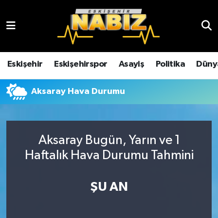
Asayiş
Eskişehir Hava Durumu
Çevre
Eskişehir Trafik Yoğunluk Haritası
Eskişehir
Eskişehirspor
Asayiş
Politika
Düny
Dünya
TFF 3.Lig 4.Grup Puan Durumu ve Fikstür
Aksaray Hava Durumu
Eğitim
Tüm Manşetler
Ekonomi
Son Dakika Haberleri
Aksaray Bugün, Yarın ve 1
Haftalık Hava Durumu Tahmini
Eskişehir
Haber Arşivi
ŞU AN
Eskişehirspor
Genel