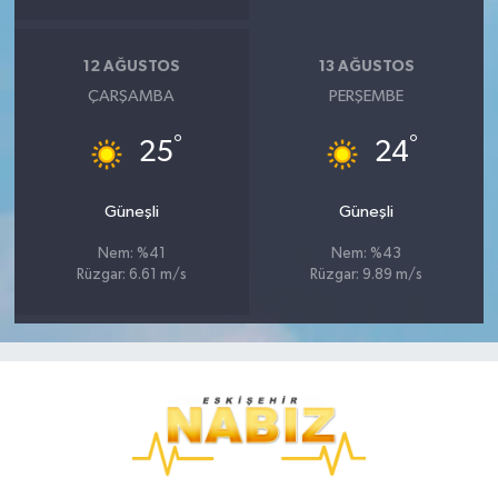
12 AĞUSTOS
13 AĞUSTOS
ÇARŞAMBA
PERŞEMBE
°
°
25
24
Güneşli
Güneşli
Nem: %41
Nem: %43
Rüzgar: 6.61 m/s
Rüzgar: 9.89 m/s