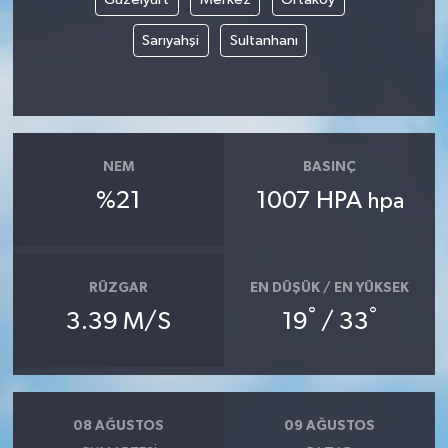
Sarıyahşi
Sultanhanı
NEM
BASINÇ
%21
1007 HPA
hpa
RÜZGAR
EN DÜŞÜK / EN YÜKSEK
°
°
3.39 M/S
19
/ 33
08 AĞUSTOS
09 AĞUSTOS