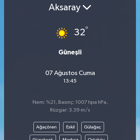
Aksaray
Gündem
Kültür Sanat
°
32
Magazin
Güneşli
Politika
07 Ağustos Cuma
Sağlık
13:45
Spor
Nem: %21, Basınç: 1007 hpa hPa,
Teknoloji
Rüzgar: 3.39 m/s
Yaşam
Ağaçören
Eskil
Gülağaç
Yurttan
Güzelyurt
Merkez
Ortaköy