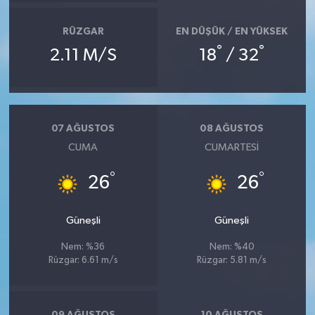
RÜZGAR
EN DÜŞÜK / EN YÜKSEK
°
°
2.11 M/S
18
/ 32
07 AĞUSTOS
08 AĞUSTOS
CUMA
CUMARTESI
°
°
26
26
Güneşli
Güneşli
Nem: %36
Nem: %40
Rüzgar: 6.61 m/s
Rüzgar: 5.81 m/s
09 AĞUSTOS
10 AĞUSTOS