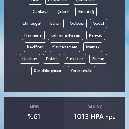
Çankaya
Çubuk
Elmadağ
Etimesgut
Evren
Gölbaşı
Güdül
Haymana
Kahramankazan
Kalecik
Keçiören
Kızılcahamam
Mamak
Nallıhan
Polatlı
Pursaklar
Sincan
Şereflikoçhisar
Yenimahalle
NEM
BASINÇ
%61
1013 HPA
hpa