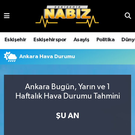
Asayiş
Eskişehir Hava Durumu
Çevre
Eskişehir Trafik Yoğunluk Haritası
Eskişehir
Eskişehirspor
Asayiş
Politika
Düny
Dünya
TFF 3.Lig 4.Grup Puan Durumu ve Fikstür
Ankara Hava Durumu
Eğitim
Tüm Manşetler
Ekonomi
Son Dakika Haberleri
Ankara Bugün, Yarın ve 1
Haftalık Hava Durumu Tahmini
Eskişehir
Haber Arşivi
ŞU AN
Eskişehirspor
Genel