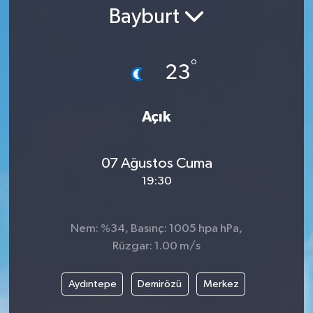
Bayburt
Gündem
Kültür Sanat
°
23
Magazin
Açık
Politika
07 Ağustos Cuma
Sağlık
19:30
Spor
Nem: %34, Basınç: 1005 hpa hPa,
Teknoloji
Rüzgar: 1.00 m/s
Yaşam
Aydıntepe
Demirözü
Merkez
Yurttan