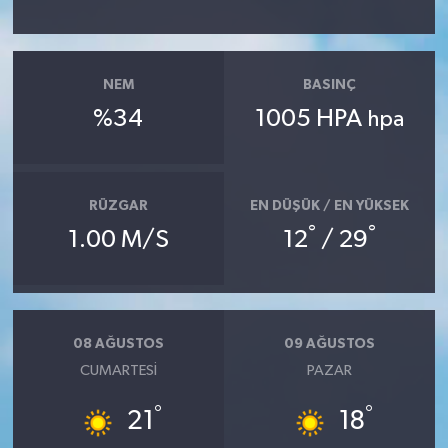
NEM
BASINÇ
%34
1005 HPA
hpa
RÜZGAR
EN DÜŞÜK / EN YÜKSEK
°
°
1.00 M/S
12
/ 29
08 AĞUSTOS
09 AĞUSTOS
CUMARTESI
PAZAR
°
°
21
18