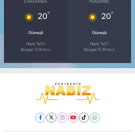
ÇARŞAMBA
PERŞEMBE
°
°
20
20
Güneşli
Güneşli
Nem: %53
Nem: %57
Rüzgar: 5.19 m/s
Rüzgar: 6.39 m/s