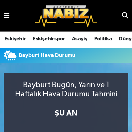
Asayiş
Eskişehir Hava Durumu
Çevre
Eskişehir Trafik Yoğunluk Haritası
Eskişehir
Eskişehirspor
Asayiş
Politika
Düny
Dünya
TFF 3.Lig 4.Grup Puan Durumu ve Fikstür
Bayburt Hava Durumu
Eğitim
Tüm Manşetler
Ekonomi
Son Dakika Haberleri
Bayburt Bugün, Yarın ve 1
Haftalık Hava Durumu Tahmini
Eskişehir
Haber Arşivi
ŞU AN
Eskişehirspor
Genel