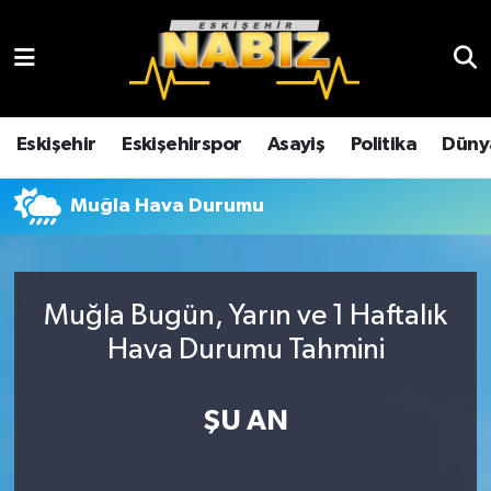
Asayiş
Eskişehir Hava Durumu
Çevre
Eskişehir Trafik Yoğunluk Haritası
Eskişehir
Eskişehirspor
Asayiş
Politika
Düny
Dünya
TFF 3.Lig 4.Grup Puan Durumu ve Fikstür
Muğla Hava Durumu
Eğitim
Tüm Manşetler
Ekonomi
Son Dakika Haberleri
Muğla Bugün, Yarın ve 1 Haftalık
Hava Durumu Tahmini
Eskişehir
Haber Arşivi
ŞU AN
Eskişehirspor
Genel