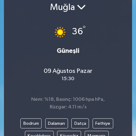
Muğla
Gündem
Kültür Sanat
°
36
Magazin
Güneşli
Politika
09 Ağustos Pazar
Sağlık
15:30
Spor
Nem: %18, Basınç: 1006 hpa hPa,
Teknoloji
Rüzgar: 4.11 m/s
Yaşam
Bodrum
Dalaman
Datça
Fethiye
Yurttan
Kavaklıdere
Köyceğiz
Marmaris