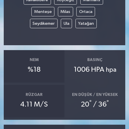
Menteşe
Milas
Ortaca
Seydikemer
Ula
Yatağan
NEM
BASINÇ
%18
1006 HPA
hpa
RÜZGAR
EN DÜŞÜK / EN YÜKSEK
°
°
4.11 M/S
20
/ 36