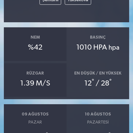
NEM
BASINÇ
%42
1010 HPA
hpa
RÜZGAR
EN DÜŞÜK / EN YÜKSEK
°
°
1.39 M/S
12
/ 28
09 AĞUSTOS
10 AĞUSTOS
PAZAR
PAZARTESI