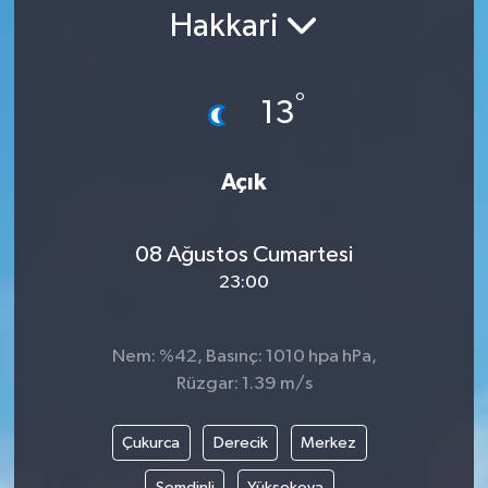
Hakkari
Gündem
Kültür Sanat
°
13
Magazin
Açık
Politika
08 Ağustos Cumartesi
Sağlık
23:00
Spor
Nem: %42, Basınç: 1010 hpa hPa,
Teknoloji
Rüzgar: 1.39 m/s
Yaşam
Çukurca
Derecik
Merkez
Yurttan
Şemdinli
Yüksekova