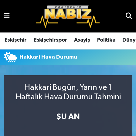
Asayiş
Eskişehir Hava Durumu
Çevre
Eskişehir Trafik Yoğunluk Haritası
Eskişehir
Eskişehirspor
Asayiş
Politika
Düny
Dünya
TFF 3.Lig 4.Grup Puan Durumu ve Fikstür
Hakkari Hava Durumu
Eğitim
Tüm Manşetler
Ekonomi
Son Dakika Haberleri
Hakkari Bugün, Yarın ve 1
Haftalık Hava Durumu Tahmini
Eskişehir
Haber Arşivi
ŞU AN
Eskişehirspor
Genel