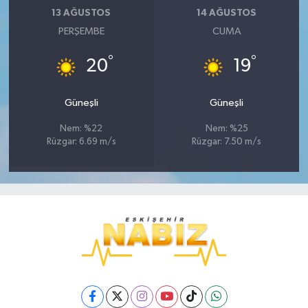
13 AĞUSTOS
14 AĞUSTOS
PERŞEMBE
CUMA
°
°
20
19
Güneşli
Güneşli
Nem: %22
Nem: %25
Rüzgar: 6.69 m/s
Rüzgar: 7.50 m/s