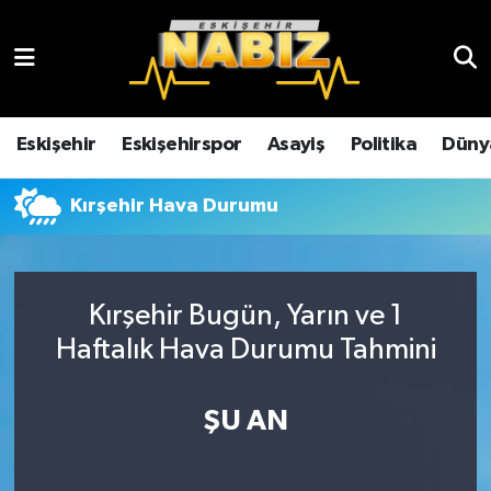
Asayiş
Eskişehir Hava Durumu
Çevre
Eskişehir Trafik Yoğunluk Haritası
Eskişehir
Eskişehirspor
Asayiş
Politika
Düny
Dünya
TFF 3.Lig 4.Grup Puan Durumu ve Fikstür
Kırşehir Hava Durumu
Eğitim
Tüm Manşetler
Ekonomi
Son Dakika Haberleri
Kırşehir Bugün, Yarın ve 1
Haftalık Hava Durumu Tahmini
Eskişehir
Haber Arşivi
ŞU AN
Eskişehirspor
Genel