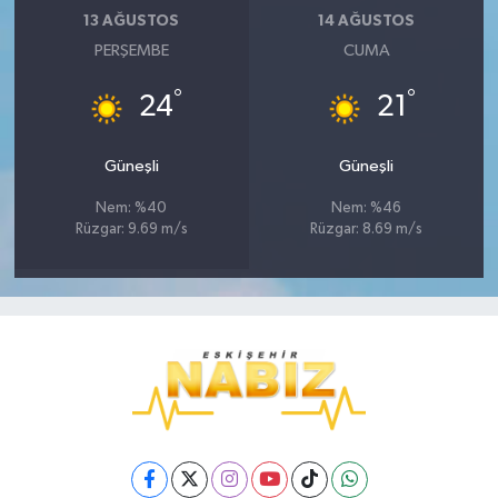
13 AĞUSTOS
14 AĞUSTOS
PERŞEMBE
CUMA
°
°
24
21
Güneşli
Güneşli
Nem: %40
Nem: %46
Rüzgar: 9.69 m/s
Rüzgar: 8.69 m/s