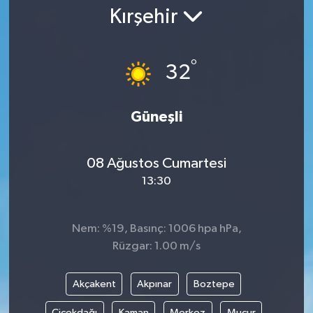
Kırşehir
Gündem
Kültür Sanat
°
32
Magazin
Güneşli
Politika
08 Ağustos Cumartesi
Sağlık
13:30
Spor
Nem: %19, Basınç: 1006 hpa hPa,
Teknoloji
Rüzgar: 1.00 m/s
Yaşam
Akçakent
Akpınar
Boztepe
Yurttan
Çiçekdağı
Kaman
Merkez
Mucur