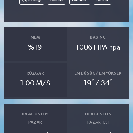
NEM
BASINÇ
%19
1006 HPA
hpa
RÜZGAR
EN DÜŞÜK / EN YÜKSEK
°
°
1.00 M/S
19
/ 34
09 AĞUSTOS
10 AĞUSTOS
PAZAR
PAZARTESI