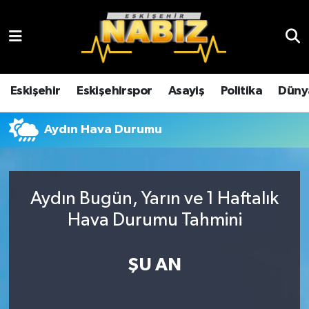
Asayiş
Eskişehir Hava Durumu
Çevre
Eskişehir Trafik Yoğunluk Haritası
Eskişehir
Eskişehirspor
Asayiş
Politika
Düny
Dünya
TFF 3.Lig 4.Grup Puan Durumu ve Fikstür
Aydın Hava Durumu
Eğitim
Tüm Manşetler
Ekonomi
Son Dakika Haberleri
Aydın Bugün, Yarın ve 1 Haftalık
Hava Durumu Tahmini
Eskişehir
Haber Arşivi
ŞU AN
Eskişehirspor
Genel