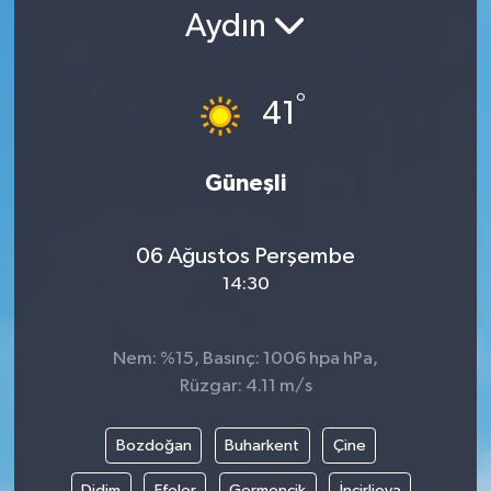
Aydın
Gündem
Kültür Sanat
°
41
Magazin
Güneşli
Politika
06 Ağustos Perşembe
Sağlık
14:30
Spor
Nem: %15, Basınç: 1006 hpa hPa,
Teknoloji
Rüzgar: 4.11 m/s
Yaşam
Bozdoğan
Buharkent
Çine
Yurttan
Didim
Efeler
Germencik
İncirliova