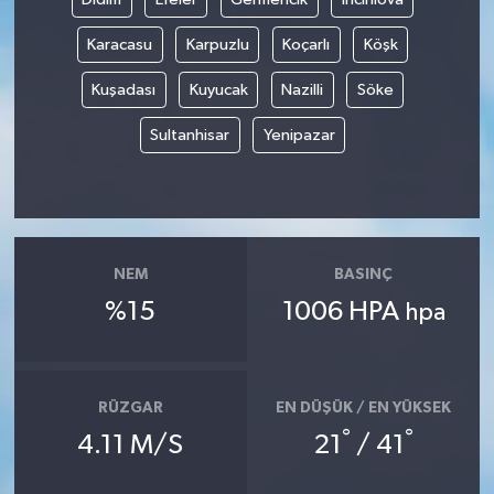
Karacasu
Karpuzlu
Koçarlı
Köşk
Kuşadası
Kuyucak
Nazilli
Söke
Sultanhisar
Yenipazar
NEM
BASINÇ
%15
1006 HPA
hpa
RÜZGAR
EN DÜŞÜK / EN YÜKSEK
°
°
4.11 M/S
21
/ 41