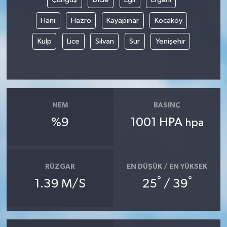
Hani
Hazro
Kayapınar
Kocaköy
Kulp
Lice
Silvan
Sur
Yenişehir
NEM
BASINÇ
%9
1001 HPA
hpa
RÜZGAR
EN DÜŞÜK / EN YÜKSEK
°
°
1.39 M/S
25
/ 39