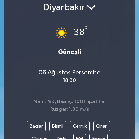
Diyarbakır
Gündem
Kültür Sanat
°
38
Magazin
Güneşli
Politika
06 Ağustos Perşembe
Sağlık
18:30
Spor
Nem: %9, Basınç: 1001 hpa hPa,
Teknoloji
Rüzgar: 1.39 m/s
Yaşam
Bağlar
Bismil
Çermik
Çınar
Yurttan
Çüngüş
Dicle
Eğil
Ergani