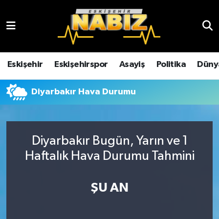
Asayiş
Eskişehir Hava Durumu
Çevre
Eskişehir Trafik Yoğunluk Haritası
Eskişehir
Eskişehirspor
Asayiş
Politika
Düny
Dünya
TFF 3.Lig 4.Grup Puan Durumu ve Fikstür
Diyarbakır Hava Durumu
Eğitim
Tüm Manşetler
Ekonomi
Son Dakika Haberleri
Diyarbakır Bugün, Yarın ve 1
Haftalık Hava Durumu Tahmini
Eskişehir
Haber Arşivi
ŞU AN
Eskişehirspor
Genel