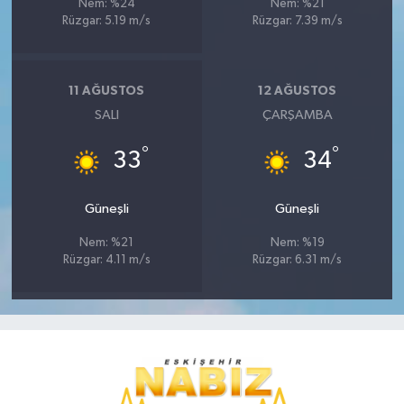
Nem: %24
Nem: %21
Rüzgar: 5.19 m/s
Rüzgar: 7.39 m/s
11 AĞUSTOS
12 AĞUSTOS
SALI
ÇARŞAMBA
°
°
33
34
Güneşli
Güneşli
Nem: %21
Nem: %19
Rüzgar: 4.11 m/s
Rüzgar: 6.31 m/s