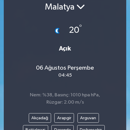
Malatya
Gündem
Kültür Sanat
°
20
Magazin
Açık
Politika
06 Ağustos Perşembe
Sağlık
04:45
Spor
Nem: %38, Basınç: 1010 hpa hPa,
Teknoloji
Rüzgar: 2.00 m/s
Yaşam
Akçadağ
Arapgir
Arguvan
Yurttan
Battalgazi
Darende
Doğanşehir