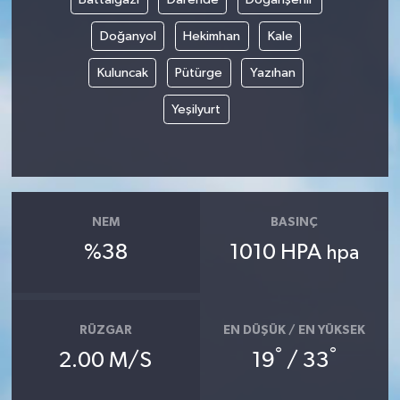
Doğanyol
Hekimhan
Kale
Kuluncak
Pütürge
Yazıhan
Yeşilyurt
NEM
BASINÇ
%38
1010 HPA
hpa
RÜZGAR
EN DÜŞÜK / EN YÜKSEK
°
°
2.00 M/S
19
/ 33