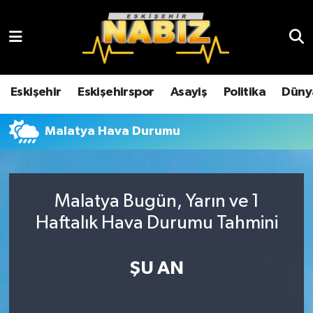
Asayiş
Eskişehir Hava Durumu
Çevre
Eskişehir Trafik Yoğunluk Haritası
Eskişehir
Eskişehirspor
Asayiş
Politika
Düny
Dünya
TFF 3.Lig 4.Grup Puan Durumu ve Fikstür
Malatya Hava Durumu
Eğitim
Tüm Manşetler
Ekonomi
Son Dakika Haberleri
Malatya Bugün, Yarın ve 1
Haftalık Hava Durumu Tahmini
Eskişehir
Haber Arşivi
ŞU AN
Eskişehirspor
Genel