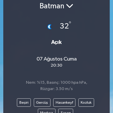
Batman
Gündem
Kültür Sanat
°
32
Magazin
Açık
Politika
07 Ağustos Cuma
Sağlık
20:30
Spor
Nem: %15, Basınç: 1000 hpa hPa,
Teknoloji
Rüzgar: 3.50 m/s
Yaşam
Beşiri
Gercüş
Hasankeyf
Kozluk
Yurttan
Merkez
Sason