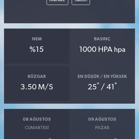
NEM
BASINÇ
%15
1000 HPA
hpa
RÜZGAR
EN DÜŞÜK / EN YÜKSEK
°
°
3.50 M/S
25
/ 41
08 AĞUSTOS
09 AĞUSTOS
CUMARTESI
PAZAR