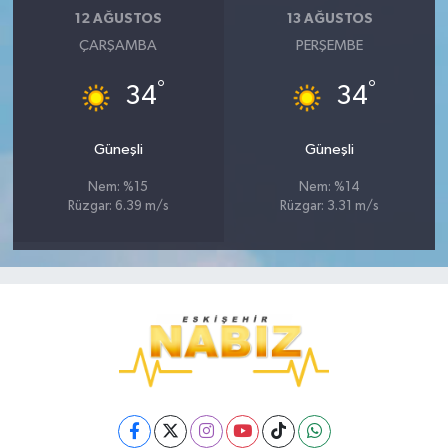
12 AĞUSTOS
13 AĞUSTOS
ÇARŞAMBA
PERŞEMBE
°
°
34
34
Güneşli
Güneşli
Nem: %15
Nem: %14
Rüzgar: 6.39 m/s
Rüzgar: 3.31 m/s