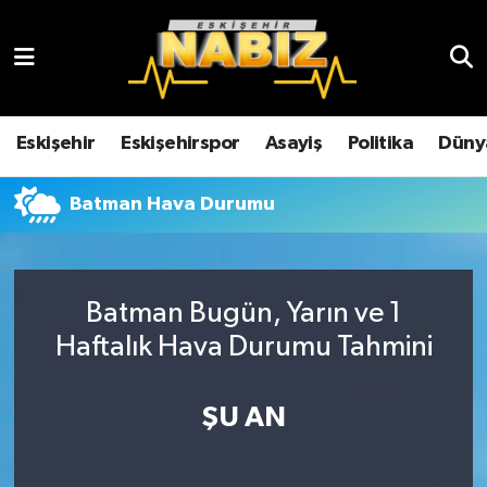
Asayiş
Eskişehir Hava Durumu
Çevre
Eskişehir Trafik Yoğunluk Haritası
Eskişehir
Eskişehirspor
Asayiş
Politika
Düny
Dünya
TFF 3.Lig 4.Grup Puan Durumu ve Fikstür
Batman Hava Durumu
Eğitim
Tüm Manşetler
Ekonomi
Son Dakika Haberleri
Batman Bugün, Yarın ve 1
Haftalık Hava Durumu Tahmini
Eskişehir
Haber Arşivi
ŞU AN
Eskişehirspor
Genel