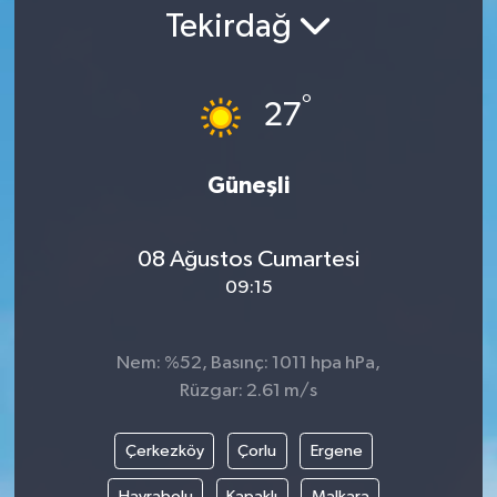
Tekirdağ
Gündem
Kültür Sanat
°
27
Magazin
Güneşli
Politika
08 Ağustos Cumartesi
Sağlık
09:15
Spor
Nem: %52, Basınç: 1011 hpa hPa,
Teknoloji
Rüzgar: 2.61 m/s
Yaşam
Çerkezköy
Çorlu
Ergene
Yurttan
Hayrabolu
Kapaklı
Malkara