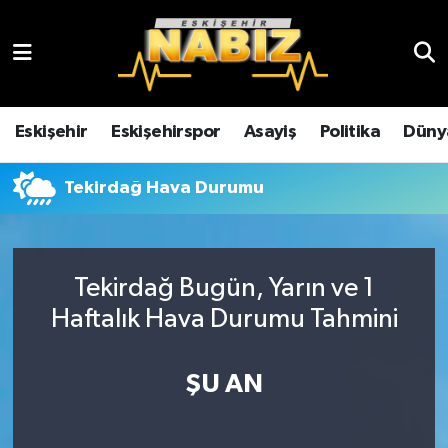
Asayiş
Eskişehir Hava Durumu
Çevre
Eskişehir Trafik Yoğunluk Haritası
Eskişehir
Eskişehirspor
Asayiş
Politika
Düny
Dünya
TFF 3.Lig 4.Grup Puan Durumu ve Fikstür
Tekirdağ Hava Durumu
Eğitim
Tüm Manşetler
Ekonomi
Son Dakika Haberleri
Tekirdağ Bugün, Yarın ve 1
Haftalık Hava Durumu Tahmini
Eskişehir
Haber Arşivi
ŞU AN
Eskişehirspor
Genel