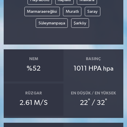
Marmaraereğlisi
Muratlı
Saray
Süleymanpaşa
Şarköy
NEM
BASINÇ
%52
1011 HPA
hpa
RÜZGAR
EN DÜŞÜK / EN YÜKSEK
°
°
2.61 M/S
22
/ 32