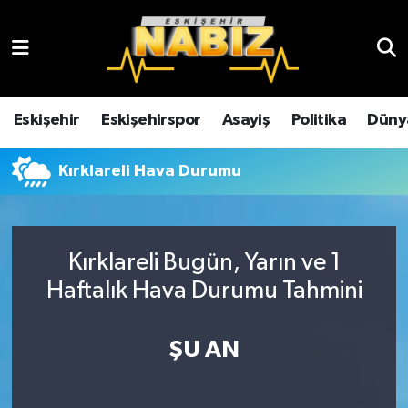
Asayiş
Eskişehir Hava Durumu
Çevre
Eskişehir Trafik Yoğunluk Haritası
Eskişehir
Eskişehirspor
Asayiş
Politika
Düny
Dünya
TFF 3.Lig 4.Grup Puan Durumu ve Fikstür
Kırklareli Hava Durumu
Eğitim
Tüm Manşetler
Ekonomi
Son Dakika Haberleri
Kırklareli Bugün, Yarın ve 1
Haftalık Hava Durumu Tahmini
Eskişehir
Haber Arşivi
ŞU AN
Eskişehirspor
Genel