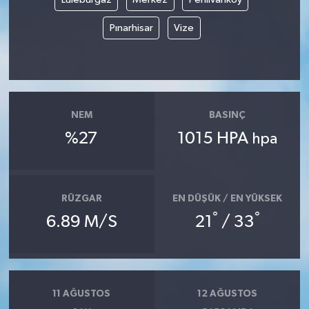
Pınarhisar
Vize
NEM
BASINÇ
%27
1015 HPA
hpa
RÜZGAR
EN DÜŞÜK / EN YÜKSEK
°
°
6.89 M/S
21
/ 33
11 AĞUSTOS
12 AĞUSTOS