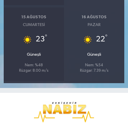
15 AĞUSTOS
16 AĞUSTOS
CUMARTESI
PAZAR
°
°
23
22
Güneşli
Güneşli
Nem: %48
Nem: %54
Rüzgar: 8.00 m/s
Rüzgar: 7.39 m/s