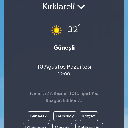
Kırklareli
Gündem
Kültür Sanat
°
32
Magazin
Güneşli
Politika
10 Ağustos Pazartesi
Sağlık
12:00
Spor
Nem: %27, Basınç: 1015 hpa hPa,
Teknoloji
Rüzgar: 6.89 m/s
Yaşam
Babaeski
Demirköy
Kofçaz
Yurttan
Lüleburgaz
Merkez
Pehlivanköy