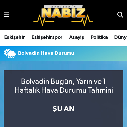
Asayiş
Eskişehir Hava Durumu
Çevre
Eskişehir Trafik Yoğunluk Haritası
Eskişehir
Eskişehirspor
Asayiş
Politika
Düny
Dünya
TFF 3.Lig 4.Grup Puan Durumu ve Fikstür
Bolvadin Hava Durumu
Eğitim
Tüm Manşetler
Ekonomi
Son Dakika Haberleri
Bolvadin Bugün, Yarın ve 1
Haftalık Hava Durumu Tahmini
Eskişehir
Haber Arşivi
ŞU AN
Eskişehirspor
Genel