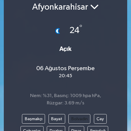
Afyonkarahisar
Gündem
Kültür Sanat
°
24
Magazin
Açık
Politika
06 Ağustos Perşembe
Sağlık
20:45
Spor
Nem: %31, Basınç: 1009 hpa hPa,
Teknoloji
Rüzgar: 3.69 m/s
Yaşam
Başmakçı
Bayat
Bolvadin
Çay
Yurttan
Çobanlar
Dazkırı
Dinar
Emirdağ