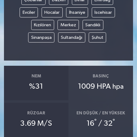
Evciler
Hocalar
İhsaniye
İscehisar
Kızılören
Merkez
Sandıklı
Sinanpaşa
Sultandağı
Şuhut
NEM
BASINÇ
%31
1009 HPA
hpa
RÜZGAR
EN DÜŞÜK / EN YÜKSEK
°
°
3.69 M/S
16
/ 32