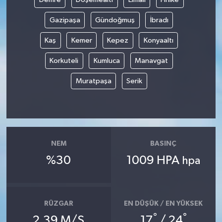
Gazipaşa
Gündoğmuş
İbradı
Kaş
Kemer
Kepez
Konyaaltı
Korkuteli
Kumluca
Manavgat
Muratpaşa
Serik
NEM
BASINÇ
%30
1009 HPA
hpa
RÜZGAR
EN DÜŞÜK / EN YÜKSEK
°
°
2.39 M/S
17
/ 24