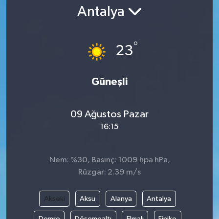
Antalya
Gündem
Kültür Sanat
°
23
Magazin
Güneşli
Politika
09 Ağustos Pazar
Sağlık
16:15
Spor
Nem: %30, Basınç: 1009 hpa hPa,
Teknoloji
Rüzgar: 2.39 m/s
Yaşam
Akseki
Aksu
Alanya
Antalya
Yurttan
Demre
Döşemealtı
Elmalı
Finike