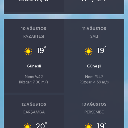
10 AĞUSTOS
11 AĞUSTOS
PAZARTESI
SALI
°
°
19
19
Güneşli
Güneşli
Nem: %42
Nem: %47
Rüzgar: 7.00 m/s
Rüzgar: 4.69 m/s
12 AĞUSTOS
13 AĞUSTOS
ÇARŞAMBA
PERŞEMBE
°
°
20
19