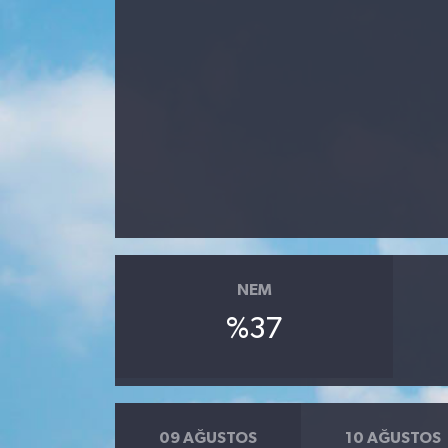
Gündem
Kültür Sanat
Magazin
Politika
Sağlık
NEM
Spor
%37
Teknoloji
Yaşam
09 AĞUSTOS
10 AĞUSTOS
Yurttan