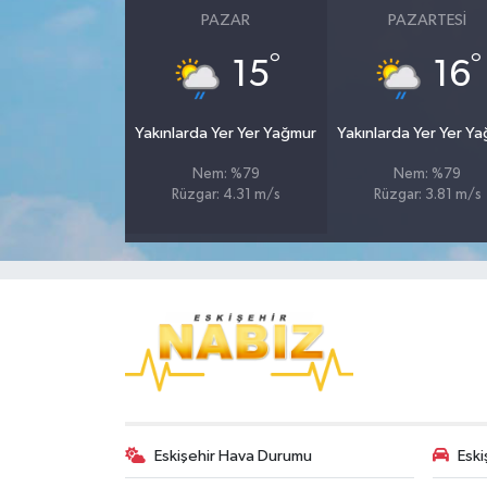
PAZAR
PAZARTESI
°
°
15
16
Yakınlarda Yer Yer Yağmur
Yakınlarda Yer Yer Y
Nem: %79
Nem: %79
Rüzgar: 4.31 m/s
Rüzgar: 3.81 m/s
Eskişehir Hava Durumu
Eski