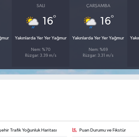
SALI
ÇARŞAMBA
°
°
16
16
ağmur
Yakınlarda Yer Yer Yağmur
Yakınlarda Yer Yer Yağmur
Yakı
Nem: %70
Nem: %69
Rüzgar: 3.39 m/s
Rüzgar: 3.31 m/s
şehir Trafik Yoğunluk Haritası
Puan Durumu ve Fikstür