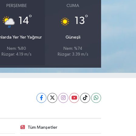
PERŞEMBE
CUMA
°
°
14
13
nlarda Yer Yer Yağmur
Güneşli
Nem: %80
Nem: %74
Rüzgar: 4.19 m/s
Rüzgar: 3.39 m/s
Tüm Manşetler