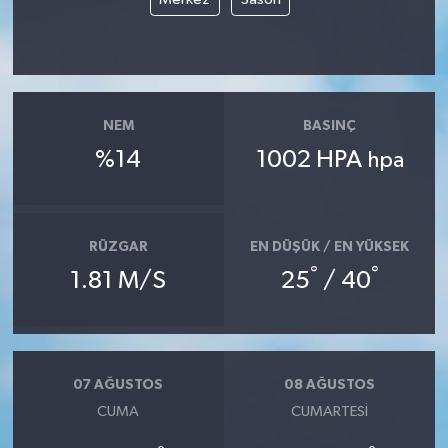
NEM
BASINÇ
%14
1002 HPA
hpa
RÜZGAR
EN DÜŞÜK / EN YÜKSEK
°
°
1.81 M/S
25
/ 40
07 AĞUSTOS
08 AĞUSTOS
CUMA
CUMARTESI