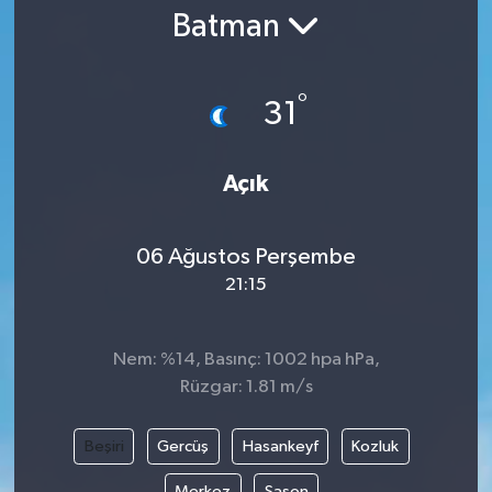
Batman
Gündem
Kültür Sanat
°
31
Magazin
Açık
Politika
06 Ağustos Perşembe
Sağlık
21:15
Spor
Nem: %14, Basınç: 1002 hpa hPa,
Teknoloji
Rüzgar: 1.81 m/s
Yaşam
Beşiri
Gercüş
Hasankeyf
Kozluk
Yurttan
Merkez
Sason