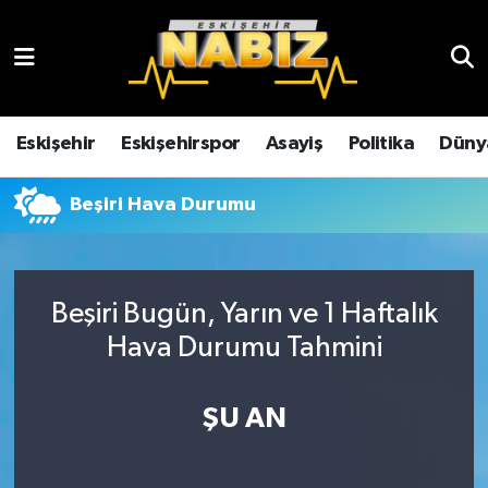
Asayiş
Eskişehir Hava Durumu
Çevre
Eskişehir Trafik Yoğunluk Haritası
Eskişehir
Eskişehirspor
Asayiş
Politika
Düny
Dünya
TFF 3.Lig 4.Grup Puan Durumu ve Fikstür
Beşiri Hava Durumu
Eğitim
Tüm Manşetler
Ekonomi
Son Dakika Haberleri
Beşiri Bugün, Yarın ve 1 Haftalık
Hava Durumu Tahmini
Eskişehir
Haber Arşivi
ŞU AN
Eskişehirspor
Genel