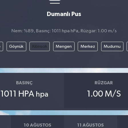
Dumanlı Pus
Nem: %89, Basınç: 1011 hpa hPa, Rüzgar: 1.00 m/s
e
Göynük
Kıbrıscık
Mengen
Merkez
Mudurnu
BASINÇ
RÜZGAR
1011 HPA
1.00 M/S
hpa
10 AĞUSTOS
11 AĞUSTOS