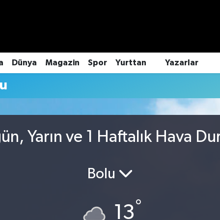
a
Dünya
Magazin
Spor
Yurttan
Yazarlar
mu
gün, Yarın ve 1 Haftalık Hava D
Bolu
°
13