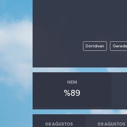
Gündem
Kültür Sanat
Magazin
Dörtdivan
Gered
Politika
Sağlık
NEM
Spor
%89
Teknoloji
Yaşam
08 AĞUSTOS
09 AĞUSTOS
Yurttan