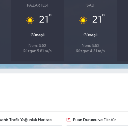
PAZARTESI
SALI
°
°
21
21
Güneşli
Güneşli
Nem: %62
Nem: %62
Rüzgar: 5.81 m/s
Rüzgar: 4.31 m/s
şehir Trafik Yoğunluk Haritası
Puan Durumu ve Fikstür