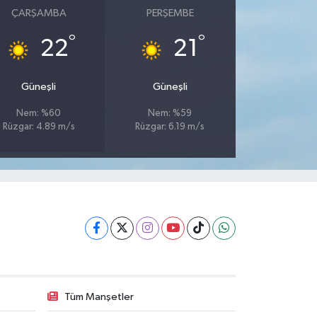
ÇARŞAMBA
PERŞEMBE
°
°
22
21
Güneşli
Güneşli
Nem: %60
Nem: %59
Rüzgar: 4.89 m/s
Rüzgar: 6.19 m/s
Tüm Manşetler