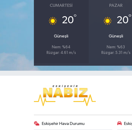
CUMARTESI
PAZAR
°
°
20
20
Güneşli
Güneşli
Nem: %64
Nem: %63
Rüzgar: 4.61 m/s
Rüzgar: 5.31 m/s
Eskişehir Hava Durumu
Eski