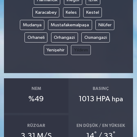
Karacabey
Keles
Kestel
Mudanya
Mustafakemalpaşa
Nilüfer
Orhaneli
Orhangazi
Osmangazi
Yenişehir
Yıldırım
NEM
BASINÇ
%49
1013 HPA
hpa
RÜZGAR
EN DÜŞÜK / EN YÜKSEK
°
°
3.31 M/S
14
/ 33