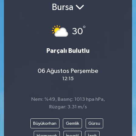
Bursa
Gündem
Kültür Sanat
°
30
Magazin
Parçalı Bulutlu
Politika
06 Ağustos Perşembe
Sağlık
12:15
Spor
Nem: %49, Basınç: 1013 hpa hPa,
Teknoloji
Rüzgar: 3.31 m/s
Yaşam
Büyükorhan
Gemlik
Gürsu
Yurttan
Harmancık
İnegöl
İznik