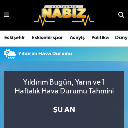
Asayiş
Eskişehir Hava Durumu
Çevre
Eskişehir Trafik Yoğunluk Haritası
Eskişehir
Eskişehirspor
Asayiş
Politika
Düny
Dünya
TFF 3.Lig 4.Grup Puan Durumu ve Fikstür
Yıldırım Hava Durumu
Eğitim
Tüm Manşetler
Ekonomi
Son Dakika Haberleri
Yıldırım Bugün, Yarın ve 1
Haftalık Hava Durumu Tahmini
Eskişehir
Haber Arşivi
ŞU AN
Eskişehirspor
Genel