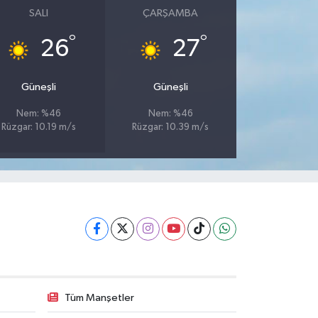
SALI
ÇARŞAMBA
°
°
26
27
Güneşli
Güneşli
Nem: %46
Nem: %46
Rüzgar: 10.19 m/s
Rüzgar: 10.39 m/s
Tüm Manşetler