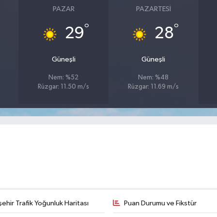
PAZAR
PAZARTESI
°
°
29
28
Güneşli
Güneşli
Nem: %52
Nem: %48
Rüzgar: 11.50 m/s
Rüzgar: 11.69 m/s
şehir Trafik Yoğunluk Haritası
Puan Durumu ve Fikstür