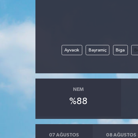
Gündem
Kültür Sanat
Magazin
Ayvacık
Bayramiç
Biga
B
Politika
Sağlık
NEM
Spor
%88
Teknoloji
Yaşam
07 AĞUSTOS
08 AĞUSTOS
Yurttan