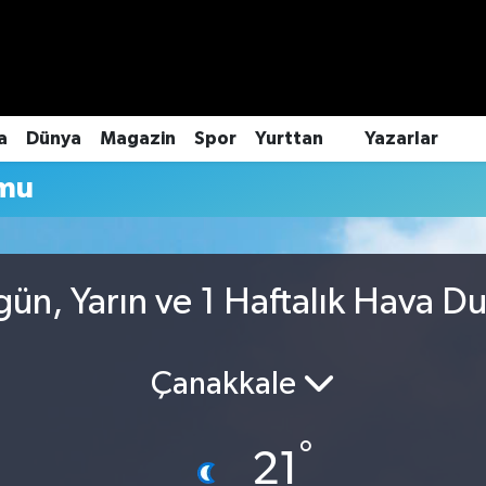
a
Dünya
Magazin
Spor
Yurttan
Yazarlar
mu
ün, Yarın ve 1 Haftalık Hava D
Çanakkale
°
21