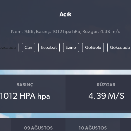
Açık
Nem: %88, Basınç: 1012 hpa hPa, Rüzgar: 4.39 m/s
ozcaada
Çan
Eceabat
Ezine
Gelibolu
Gökçeada
BASINÇ
RÜZGAR
1012 HPA
4.39 M/S
hpa
09 AĞUSTOS
10 AĞUSTOS