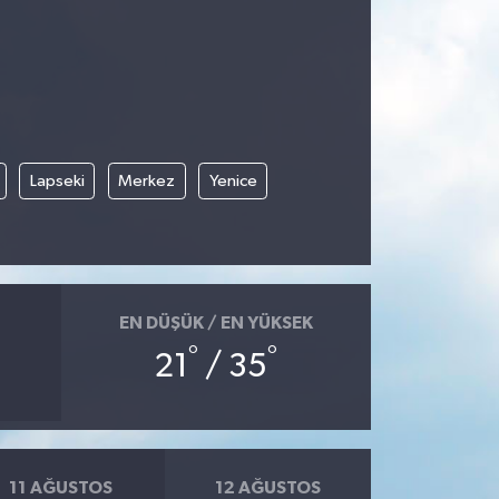
Lapseki
Merkez
Yenice
EN DÜŞÜK / EN YÜKSEK
°
°
21
/ 35
11 AĞUSTOS
12 AĞUSTOS