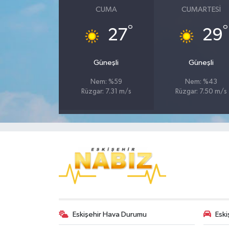
CUMA
CUMARTESI
°
°
27
29
Güneşli
Güneşli
Nem: %59
Nem: %43
Rüzgar: 7.31 m/s
Rüzgar: 7.50 m/s
Eskişehir Hava Durumu
Eski