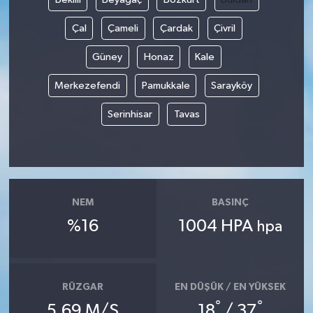
Çal
Çameli
Çardak
Çivril
Güney
Honaz
Kale
Merkezefendi
Pamukkale
Sarayköy
Serinhisar
Tavas
NEM
BASINÇ
%16
1004 HPA
hpa
RÜZGAR
EN DÜŞÜK / EN YÜKSEK
°
°
5.69 M/S
18
/ 37