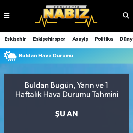
Asayiş
Eskişehir Hava Durumu
Çevre
Eskişehir Trafik Yoğunluk Haritası
Eskişehir
Eskişehirspor
Asayiş
Politika
Düny
Dünya
TFF 3.Lig 4.Grup Puan Durumu ve Fikstür
Buldan Hava Durumu
Eğitim
Tüm Manşetler
Ekonomi
Son Dakika Haberleri
Buldan Bugün, Yarın ve 1
Haftalık Hava Durumu Tahmini
Eskişehir
Haber Arşivi
ŞU AN
Eskişehirspor
Genel