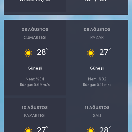
08 AĞUSTOS
09 AĞUSTOS
CUMARTESI
PAZAR
°
°
28
27
Güneşli
Güneşli
Nem: %34
Nem: %32
Rüzgar: 5.69 m/s
Rüzgar: 5.11 m/s
10 AĞUSTOS
11 AĞUSTOS
PAZARTESI
SALI
°
°
27
28