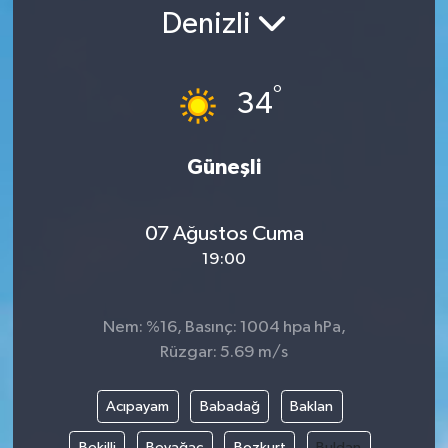
Denizli
Gündem
Kültür Sanat
°
34
Magazin
Güneşli
Politika
07 Ağustos Cuma
Sağlık
19:00
Spor
Nem: %16, Basınç: 1004 hpa hPa,
Teknoloji
Rüzgar: 5.69 m/s
Yaşam
Acıpayam
Babadağ
Baklan
Yurttan
Bekilli
Beyağaç
Bozkurt
Buldan