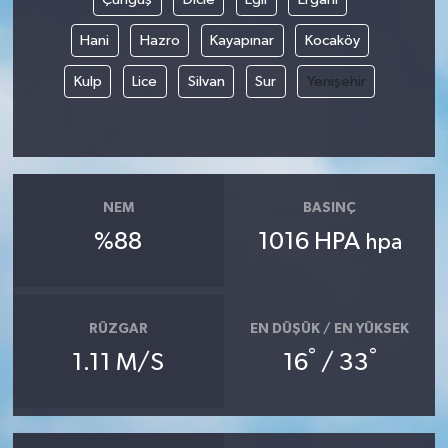
Hani
Hazro
Kayapınar
Kocaköy
Kulp
Lice
Silvan
Sur
Yenişehir
NEM
BASINÇ
%88
1016 HPA
hpa
RÜZGAR
EN DÜŞÜK / EN YÜKSEK
°
°
1.11 M/S
16
/ 33