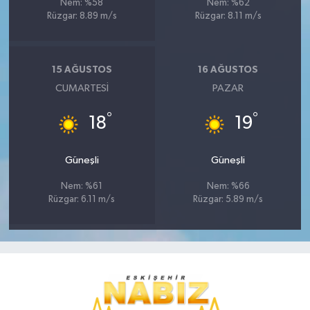
Nem: %58
Nem: %62
Rüzgar: 8.89 m/s
Rüzgar: 8.11 m/s
15 AĞUSTOS
16 AĞUSTOS
CUMARTESI
PAZAR
°
°
18
19
Güneşli
Güneşli
Nem: %61
Nem: %66
Rüzgar: 6.11 m/s
Rüzgar: 5.89 m/s