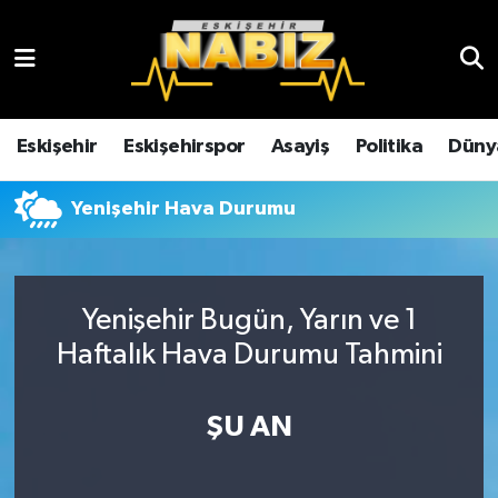
Asayiş
Eskişehir Hava Durumu
Çevre
Eskişehir Trafik Yoğunluk Haritası
Eskişehir
Eskişehirspor
Asayiş
Politika
Düny
Dünya
TFF 3.Lig 4.Grup Puan Durumu ve Fikstür
Yenişehir Hava Durumu
Eğitim
Tüm Manşetler
Ekonomi
Son Dakika Haberleri
Yenişehir Bugün, Yarın ve 1
Haftalık Hava Durumu Tahmini
Eskişehir
Haber Arşivi
ŞU AN
Eskişehirspor
Genel