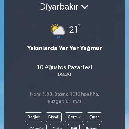
Diyarbakır
Gündem
Kültür Sanat
°
21
Magazin
Yakınlarda Yer Yer Yağmur
Politika
10 Ağustos Pazartesi
Sağlık
08:30
Spor
Nem: %88, Basınç: 1016 hpa hPa,
Teknoloji
Rüzgar: 1.11 m/s
Yaşam
Bağlar
Bismil
Çermik
Çınar
Yurttan
Çüngüş
Dicle
Eğil
Ergani