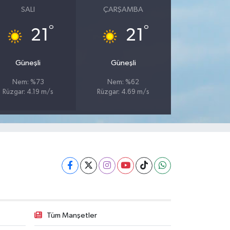
SALI
ÇARŞAMBA
°
°
21
21
Güneşli
Güneşli
Nem: %73
Nem: %62
Rüzgar: 4.19 m/s
Rüzgar: 4.69 m/s
Tüm Manşetler