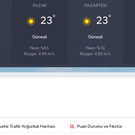
PAZAR
PAZARTESI
°
°
23
23
Güneşli
Güneşli
Nem: %65
Nem: %74
Rüzgar: 4.89 m/s
Rüzgar: 4.89 m/s
şehir Trafik Yoğunluk Haritası
Puan Durumu ve Fikstür