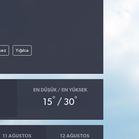
kez
Yığılca
EN DÜŞÜK / EN YÜKSEK
°
°
15
/ 30
11 AĞUSTOS
12 AĞUSTOS