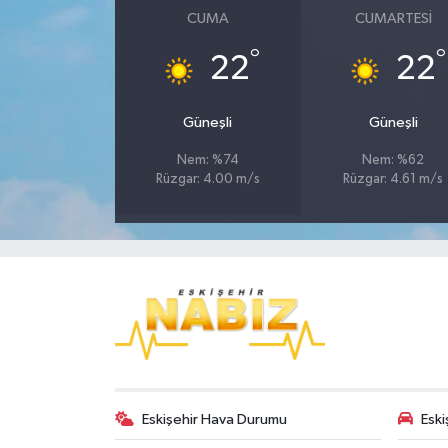
CUMA
CUMARTESI
°
°
22
22
Güneşli
Güneşli
Nem: %74
Nem: %62
Rüzgar: 4.00 m/s
Rüzgar: 4.61 m/s
Eskişehir Hava Durumu
Eski