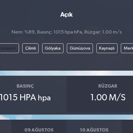
Açık
Nem: %89, Basınç: 1015 hpa hPa, Rüzgar: 1.00 m/s
Cumayeri
Çilimli
Gölyaka
Gümüşova
Kaynaşlı
Mer
BASINÇ
RÜZGAR
1015 HPA
1.00 M/S
hpa
09 AĞUSTOS
10 AĞUSTOS