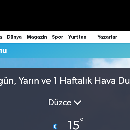
a
Dünya
Magazin
Spor
Yurttan
Yazarlar
mu
ün, Yarın ve 1 Haftalık Hava D
Düzce
°
15