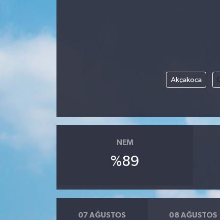
Gündem
Kültür Sanat
Magazin
Akçakoca
Politika
Sağlık
NEM
Spor
%89
Teknoloji
Yaşam
07 AĞUSTOS
08 AĞUSTOS
Yurttan