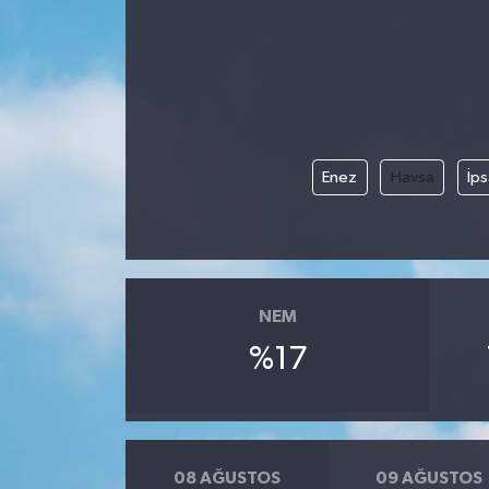
Gündem
Kültür Sanat
Magazin
Enez
Havsa
İps
Politika
Sağlık
NEM
Spor
%17
Teknoloji
Yaşam
08 AĞUSTOS
09 AĞUSTOS
Yurttan