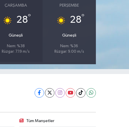
ÇARŞAMBA
PERŞEMBE
°
°
28
28
Güneşli
Güneşli
Nem: %38
Nem: %36
Rüzgar: 7.19 m/s
Rüzgar: 9.00 m/s
Tüm Manşetler