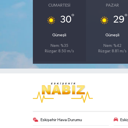
CUMARTESI
PAZAR
°
°
30
29
Güneşli
Güneşli
Nem: %35
Nem: %42
Rüzgar: 8.50 m/s
Rüzgar: 8.81 m/s
Eskişehir Hava Durumu
Eski