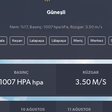
Güneşli
Nem: %17, Basınç: 1007 hpa hPa, Rüzgar: 3.50 m/s
ala
Keşan
Lalapaşa
Lâlapaşa
Meriç
Merkez
BASINÇ
RÜZGAR
1007 HPA
3.50 M/S
hpa
10 AĞUSTOS
11 AĞUSTOS