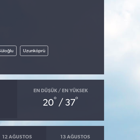
Süloğlu
Uzunköprü
EN DÜŞÜK / EN YÜKSEK
°
°
20
/ 37
12 AĞUSTOS
13 AĞUSTOS