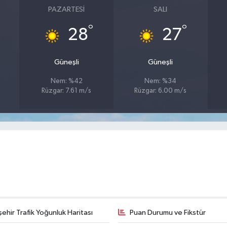
PAZARTESI
SALI
°
°
28
27
Güneşli
Güneşli
Nem: %42
Nem: %34
Rüzgar: 7.61 m/s
Rüzgar: 6.00 m/s
şehir Trafik Yoğunluk Haritası
Puan Durumu ve Fikstür