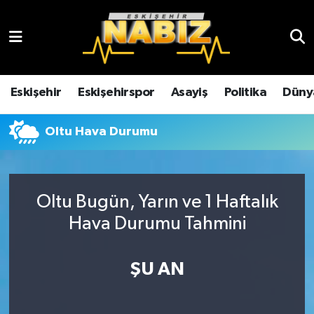
Asayiş
Eskişehir Hava Durumu
Çevre
Eskişehir Trafik Yoğunluk Haritası
Eskişehir
Eskişehirspor
Asayiş
Politika
Düny
Dünya
TFF 3.Lig 4.Grup Puan Durumu ve Fikstür
Oltu Hava Durumu
Eğitim
Tüm Manşetler
Ekonomi
Son Dakika Haberleri
Oltu Bugün, Yarın ve 1 Haftalık
Hava Durumu Tahmini
Eskişehir
Haber Arşivi
ŞU AN
Eskişehirspor
Genel