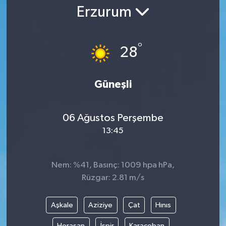
Erzurum
Gündem
Kültür Sanat
°
28
Magazin
Güneşli
Politika
06 Ağustos Perşembe
Sağlık
13:45
Spor
Nem: %41, Basınç: 1009 hpa hPa,
Teknoloji
Rüzgar: 2.81 m/s
Yaşam
Aşkale
Aziziye
Çat
Hınıs
Yurttan
Horasan
İspir
Karaçoban