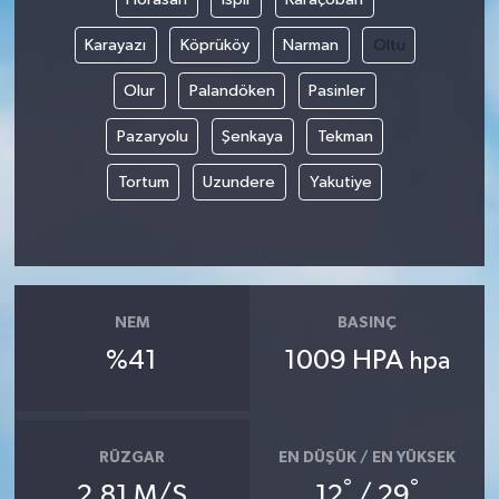
Karayazı
Köprüköy
Narman
Oltu
Olur
Palandöken
Pasinler
Pazaryolu
Şenkaya
Tekman
Tortum
Uzundere
Yakutiye
NEM
BASINÇ
%41
1009 HPA
hpa
RÜZGAR
EN DÜŞÜK / EN YÜKSEK
°
°
2.81 M/S
12
/ 29