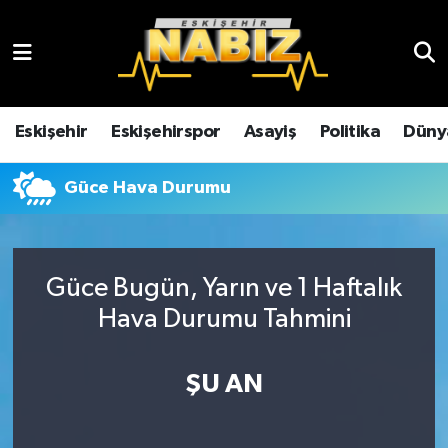
Asayiş
Eskişehir Hava Durumu
Çevre
Eskişehir Trafik Yoğunluk Haritası
Eskişehir
Eskişehirspor
Asayiş
Politika
Düny
Dünya
TFF 3.Lig 4.Grup Puan Durumu ve Fikstür
Güce Hava Durumu
Eğitim
Tüm Manşetler
Ekonomi
Son Dakika Haberleri
Güce Bugün, Yarın ve 1 Haftalık
Hava Durumu Tahmini
Eskişehir
Haber Arşivi
ŞU AN
Eskişehirspor
Genel