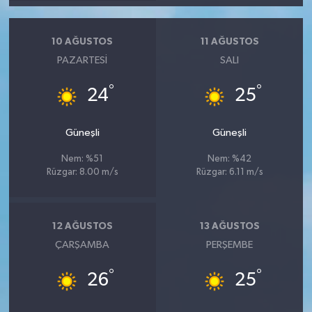
10 AĞUSTOS
11 AĞUSTOS
PAZARTESI
SALI
°
°
24
25
Güneşli
Güneşli
Nem: %51
Nem: %42
Rüzgar: 8.00 m/s
Rüzgar: 6.11 m/s
12 AĞUSTOS
13 AĞUSTOS
ÇARŞAMBA
PERŞEMBE
°
°
26
25