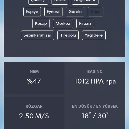
Espiye
Eynesil
Görele
Güce
Keşap
Merkez
Piraziz
Şebinkarahisar
Tirebolu
Yağlıdere
NEM
BASINÇ
%47
1012 HPA
hpa
RÜZGAR
EN DÜŞÜK / EN YÜKSEK
°
°
2.50 M/S
18
/ 30