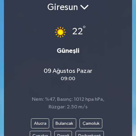
Giresun
Gündem
Kültür Sanat
°
22
Magazin
Güneşli
Politika
09 Ağustos Pazar
Sağlık
09:00
Spor
Nem: %47, Basınç: 1012 hpa hPa,
Teknoloji
Rüzgar: 2.50 m/s
Yaşam
Alucra
Bulancak
Çamoluk
Yurttan
Çanakçı
Dereli
Doğankent