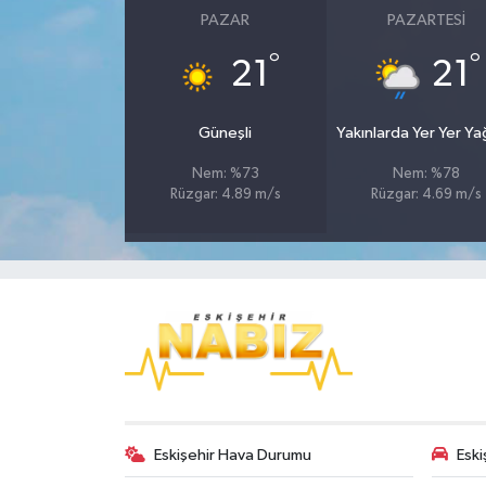
PAZAR
PAZARTESI
°
°
21
21
Güneşli
Yakınlarda Yer Yer Y
Nem: %73
Nem: %78
Rüzgar: 4.89 m/s
Rüzgar: 4.69 m/s
Eskişehir Hava Durumu
Eski