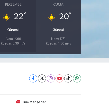
PERŞEMBE
CUMA
°
°
22
20
Güneşli
Güneşli
Nem: %66
Nem: %71
Rüzgar: 5.39 m/s
Rüzgar: 4.50 m/s
Tüm Manşetler