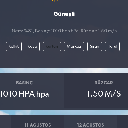
Güneşli
Nem: %81, Basınç: 1010 hpa hPa, Rüzgar: 1.50 m/s
Kelkit
Köse
Kürtün
Merkez
Şiran
Torul
BASINÇ
RÜZGAR
1010 HPA
1.50 M/S
hpa
11 AĞUSTOS
12 AĞUSTOS