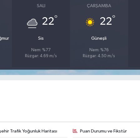
SALI
ÇARŞAMBA
°
°
22
22
ağmur
Sis
Güneşli
Nem: %77
Nem: %76
Rüzgar: 4.69 m/s
Rüzgar: 4.50 m/s
şehir Trafik Yoğunluk Haritası
Puan Durumu ve Fikstür