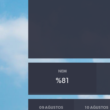
Gündem
Kültür Sanat
Magazin
Politika
Sağlık
NEM
Spor
%81
Teknoloji
Yaşam
09 AĞUSTOS
10 AĞUSTOS
Yurttan