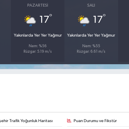
PAZARTESI
SALI
°
°
17
17
Yakınlarda Yer Yer Yağmur
Yakınlarda Yer Yer Yağmur
Nem: %56
Nem: %55
Rüzgar: 5.19 m/s
Rüzgar: 6.61 m/s
şehir Trafik Yoğunluk Haritası
Puan Durumu ve Fikstür