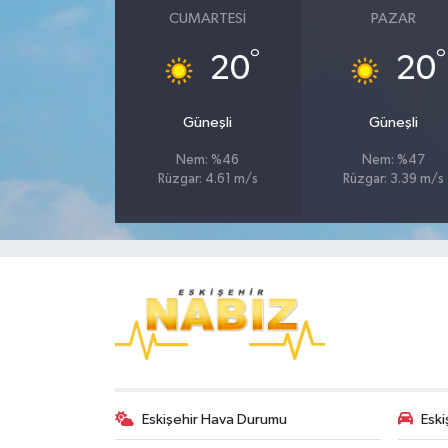
CUMARTESI
PAZAR
°
°
20
20
Güneşli
Güneşli
Nem: %46
Nem: %47
Rüzgar: 4.61 m/s
Rüzgar: 3.39 m/s
Eskişehir Hava Durumu
Eski