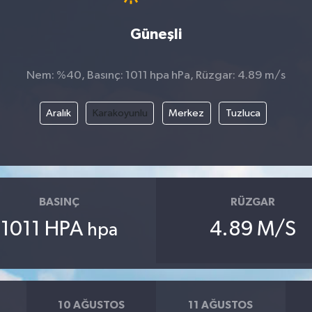
Güneşli
Nem: %40, Basınç: 1011 hpa hPa, Rüzgar: 4.89 m/s
Aralık
Karakoyunlu
Merkez
Tuzluca
BASINÇ
RÜZGAR
1011 HPA
4.89 M/S
hpa
10 AĞUSTOS
11 AĞUSTOS