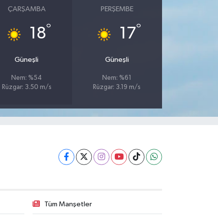
ÇARŞAMBA
PERŞEMBE
°
°
18
17
Güneşli
Güneşli
Nem: %54
Nem: %61
Rüzgar: 3.50 m/s
Rüzgar: 3.19 m/s
Tüm Manşetler