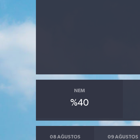
Gündem
Kültür Sanat
Magazin
Politika
Sağlık
NEM
Spor
%40
Teknoloji
Yaşam
08 AĞUSTOS
09 AĞUSTOS
Yurttan