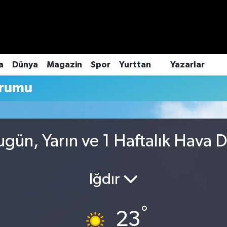
a
Dünya
Magazin
Spor
Yurttan
Yazarlar
urumu
gün, Yarın ve 1 Haftalık Hava
Iğdır
°
23