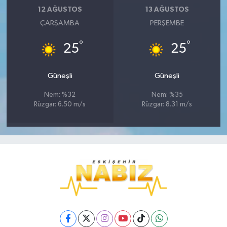
12 AĞUSTOS
13 AĞUSTOS
ÇARŞAMBA
PERŞEMBE
°
°
25
25
Güneşli
Güneşli
Nem: %32
Nem: %35
Rüzgar: 6.50 m/s
Rüzgar: 8.31 m/s