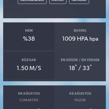
NEM
BASINÇ
%38
1009 HPA
hpa
RÜZGAR
EN DÜŞÜK / EN YÜKSEK
°
°
1.50 M/S
18
/ 33
08 AĞUSTOS
09 AĞUSTOS
CUMARTESI
PAZAR