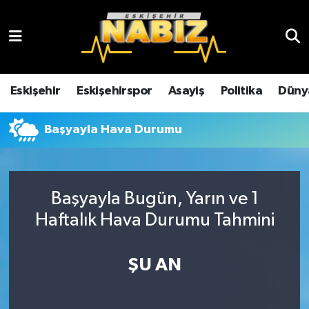
Asayiş
Eskişehir Hava Durumu
Çevre
Eskişehir Trafik Yoğunluk Haritası
Eskişehir
Eskişehirspor
Asayiş
Politika
Düny
Dünya
TFF 3.Lig 4.Grup Puan Durumu ve Fikstür
Başyayla Hava Durumu
Eğitim
Tüm Manşetler
Ekonomi
Son Dakika Haberleri
Başyayla Bugün, Yarın ve 1
Haftalık Hava Durumu Tahmini
Eskişehir
Haber Arşivi
ŞU AN
Eskişehirspor
Genel