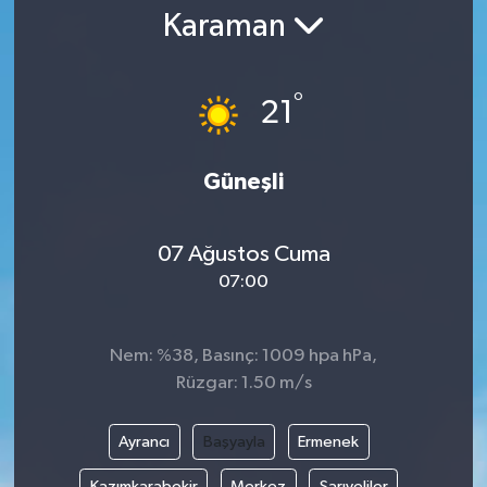
Karaman
Gündem
Kültür Sanat
°
21
Magazin
Güneşli
Politika
07 Ağustos Cuma
Sağlık
07:00
Spor
Nem: %38, Basınç: 1009 hpa hPa,
Teknoloji
Rüzgar: 1.50 m/s
Yaşam
Ayrancı
Başyayla
Ermenek
Yurttan
Kazımkarabekir
Merkez
Sarıveliler