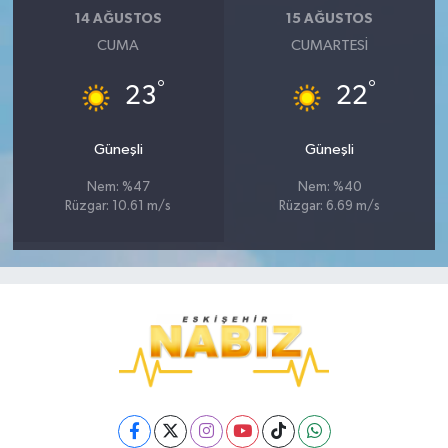
14 AĞUSTOS
15 AĞUSTOS
CUMA
CUMARTESI
°
°
23
22
Güneşli
Güneşli
Nem: %47
Nem: %40
Rüzgar: 10.61 m/s
Rüzgar: 6.69 m/s