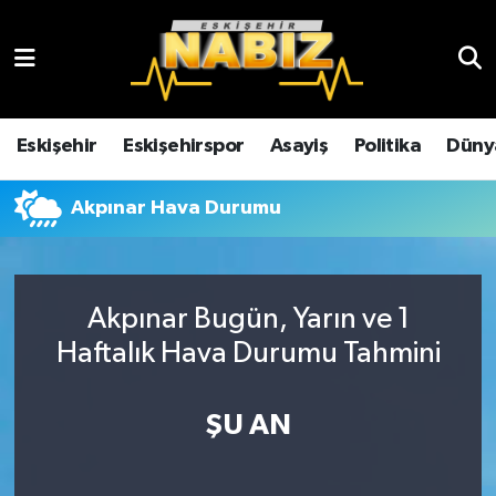
Asayiş
Eskişehir Hava Durumu
Çevre
Eskişehir Trafik Yoğunluk Haritası
Eskişehir
Eskişehirspor
Asayiş
Politika
Düny
Dünya
TFF 3.Lig 4.Grup Puan Durumu ve Fikstür
Akpınar Hava Durumu
Eğitim
Tüm Manşetler
Ekonomi
Son Dakika Haberleri
Akpınar Bugün, Yarın ve 1
Haftalık Hava Durumu Tahmini
Eskişehir
Haber Arşivi
ŞU AN
Eskişehirspor
Genel