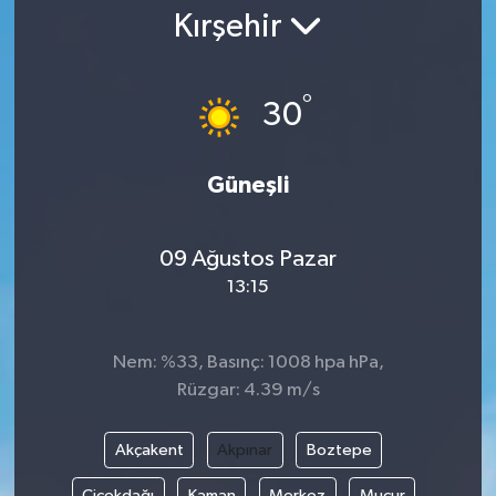
Kırşehir
Gündem
Kültür Sanat
°
30
Magazin
Güneşli
Politika
09 Ağustos Pazar
Sağlık
13:15
Spor
Nem: %33, Basınç: 1008 hpa hPa,
Teknoloji
Rüzgar: 4.39 m/s
Yaşam
Akçakent
Akpınar
Boztepe
Yurttan
Çiçekdağı
Kaman
Merkez
Mucur