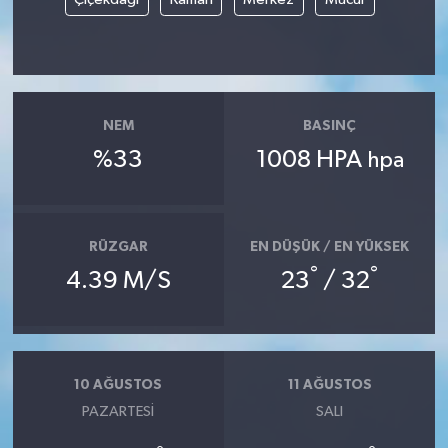
NEM
BASINÇ
%33
1008 HPA
hpa
RÜZGAR
EN DÜŞÜK / EN YÜKSEK
°
°
4.39 M/S
23
/ 32
10 AĞUSTOS
11 AĞUSTOS
PAZARTESI
SALI