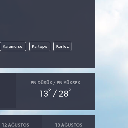
Karamürsel
Kartepe
Körfez
EN DÜŞÜK / EN YÜKSEK
°
°
13
/ 28
12 AĞUSTOS
13 AĞUSTOS