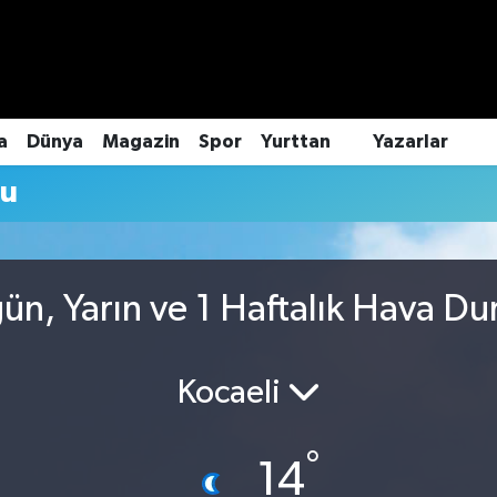
a
Dünya
Magazin
Spor
Yurttan
Yazarlar
mu
ün, Yarın ve 1 Haftalık Hava D
Kocaeli
°
14