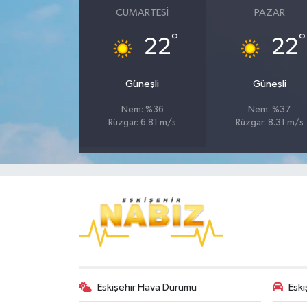
CUMARTESI
PAZAR
°
°
22
22
Güneşli
Güneşli
Nem: %36
Nem: %37
Rüzgar: 6.81 m/s
Rüzgar: 8.31 m/s
Eskişehir Hava Durumu
Eski