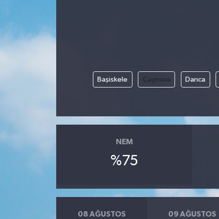
Gündem
Kültür Sanat
Magazin
Başiskele
Çayırova
Darıca
Politika
Sağlık
NEM
Spor
%75
Teknoloji
Yaşam
08 AĞUSTOS
09 AĞUSTOS
Yurttan