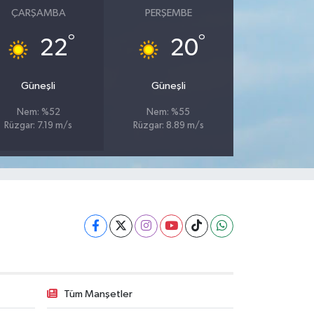
ÇARŞAMBA
PERŞEMBE
°
°
22
20
Güneşli
Güneşli
Nem: %52
Nem: %55
Rüzgar: 7.19 m/s
Rüzgar: 8.89 m/s
Tüm Manşetler