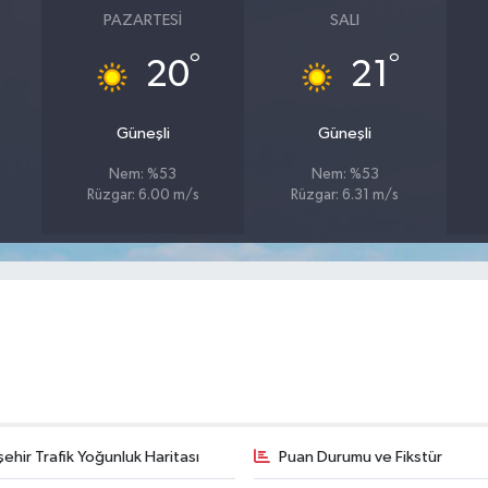
PAZARTESI
SALI
°
°
20
21
Güneşli
Güneşli
Nem: %53
Nem: %53
Rüzgar: 6.00 m/s
Rüzgar: 6.31 m/s
şehir Trafik Yoğunluk Haritası
Puan Durumu ve Fikstür