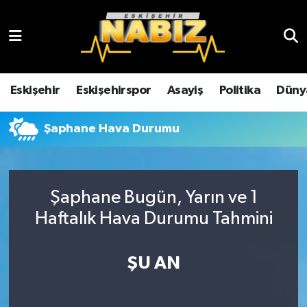
Asayiş
Eskişehir Hava Durumu
Çevre
Eskişehir Trafik Yoğunluk Haritası
Eskişehir
Eskişehirspor
Asayiş
Politika
Düny
Dünya
TFF 3.Lig 4.Grup Puan Durumu ve Fikstür
Şaphane Hava Durumu
Eğitim
Tüm Manşetler
Ekonomi
Son Dakika Haberleri
Şaphane Bugün, Yarın ve 1
Haftalık Hava Durumu Tahmini
Eskişehir
Haber Arşivi
ŞU AN
Eskişehirspor
Genel