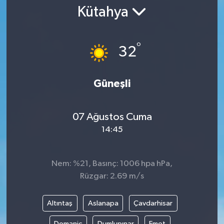
Kütahya
Gündem
Kültür Sanat
°
32
Magazin
Güneşli
Politika
07 Ağustos Cuma
Sağlık
14:45
Spor
Nem: %21, Basınç: 1006 hpa hPa,
Teknoloji
Rüzgar: 2.69 m/s
Yaşam
Altıntaş
Aslanapa
Çavdarhisar
Yurttan
Domaniç
Dumlupınar
Emet