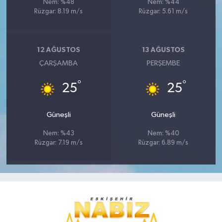
Nem: %48
Nem: %44
Rüzgar: 8.19 m/s
Rüzgar: 5.61 m/s
12 AĞUSTOS
13 AĞUSTOS
ÇARŞAMBA
PERŞEMBE
°
°
25
25
Güneşli
Güneşli
Nem: %43
Nem: %40
Rüzgar: 7.19 m/s
Rüzgar: 6.89 m/s