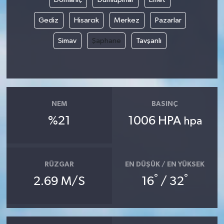
Gediz
Hisarcık
Merkez
Pazarlar
Simav
Şaphane
Tavşanlı
NEM
BASINÇ
%21
1006 HPA
hpa
RÜZGAR
EN DÜŞÜK / EN YÜKSEK
°
°
2.69 M/S
16
/ 32