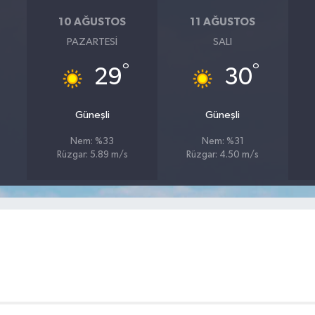
10 AĞUSTOS
11 AĞUSTOS
PAZARTESI
SALI
°
°
29
30
Güneşli
Güneşli
Nem: %33
Nem: %31
Rüzgar: 5.89 m/s
Rüzgar: 4.50 m/s