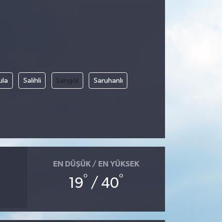
ula
Salihli
Sarıgöl
Saruhanlı
EN DÜŞÜK / EN YÜKSEK
°
°
19
/ 40