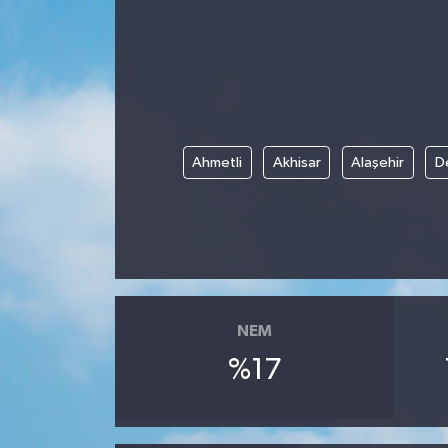
Gündem
Kültür Sanat
Magazin
Ahmetli
Akhisar
Alaşehir
D
Politika
Sağlık
Spor
NEM
Teknoloji
%17
Yaşam
Yurttan