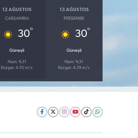
12 AĞUSTOS
13 AĞUSTOS
ÇARŞAMBA
PERŞEMBE
°
°
30
30
Güneşli
Güneşli
Nem: %31
Nem: %31
Rüzgar: 4.50 m/s
Rüzgar: 4.39 m/s