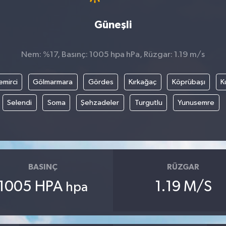
Güneşli
Nem: %17, Basınç: 1005 hpa hPa, Rüzgar: 1.19 m/s
emirci
Gölmarmara
Gördes
Kırkağaç
Köprübaşı
K
Selendi
Soma
Şehzadeler
Turgutlu
Yunusemre
BASINÇ
RÜZGAR
1005 HPA
1.19 M/S
hpa