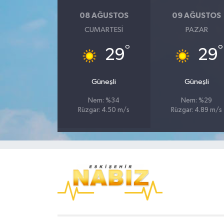
08 AĞUSTOS
09 AĞUSTOS
CUMARTESI
PAZAR
°
°
29
29
Güneşli
Güneşli
Nem: %34
Nem: %29
Rüzgar: 4.50 m/s
Rüzgar: 4.89 m/s